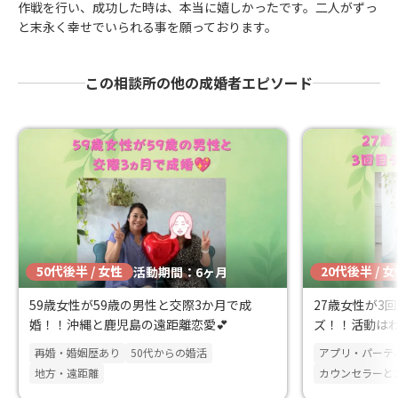
作戦を行い、成功した時は、本当に嬉しかったです。二人がずっ
と末永く幸せでいられる事を願っております。
この相談所の他の成婚者エピソード
50代後半 / 女性
20代後半 / 
活動期間：6ヶ月
59歳女性が59歳の男性と交際3か月で成
27歳女性が3
婚！！沖縄と鹿児島の遠距離恋愛💕
ズ！！活動は
婚！！
再婚・婚姻歴あり
50代からの婚活
アプリ・パーテ
地方・遠距離
カウンセラーと