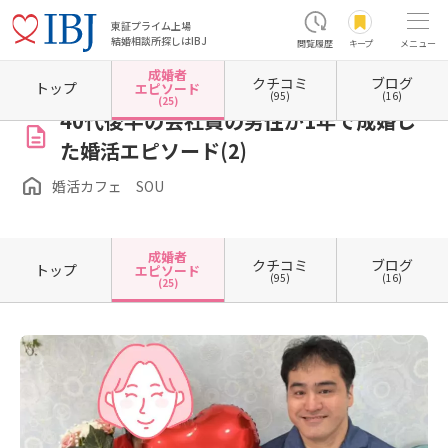
東証プライム上場
結婚相談所探しはIBJ
閲覧履歴
キープ
メニュー
成婚者
クチコミ
ブログ
ホーム
沖縄県の結婚相談所
婚活カフェ SOU
成婚者エピソード一覧
成婚者エピソー
トップ
エピソード
(95)
(16)
(25)
40代後半の会社員の男性が1年で成婚し
た婚活エピソード(2)
婚活カフェ SOU
成婚者
クチコミ
ブログ
トップ
エピソード
(95)
(16)
(25)