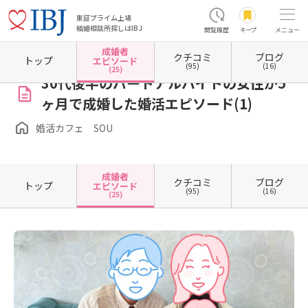
東証プライム上場
結婚相談所探しはIBJ
閲覧履歴
キープ
メニュー
成婚者
クチコミ
ブログ
ホーム
沖縄県の結婚相談所
婚活カフェ SOU
成婚者エピソード一覧
成婚者エピソー
トップ
エピソード
(95)
(16)
(25)
30代後半のパートアルバイトの女性が5
ヶ月で成婚した婚活エピソード(1)
婚活カフェ SOU
成婚者
クチコミ
ブログ
トップ
エピソード
(95)
(16)
(25)