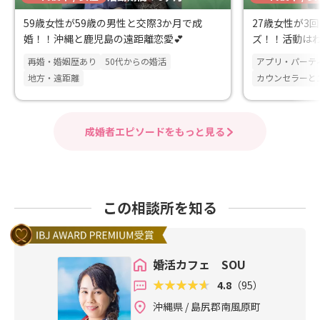
59歳女性が59歳の男性と交際3か月で成
27歳女性が3
婚！！沖縄と鹿児島の遠距離恋愛💕
ズ！！活動は
婚！！
再婚・婚姻歴あり
50代からの婚活
アプリ・パーテ
地方・遠距離
カウンセラーと
成婚者エピソードをもっと見る
この相談所を知る
婚活カフェ SOU
4.8
（95）
沖縄県 / 島尻郡南風原町