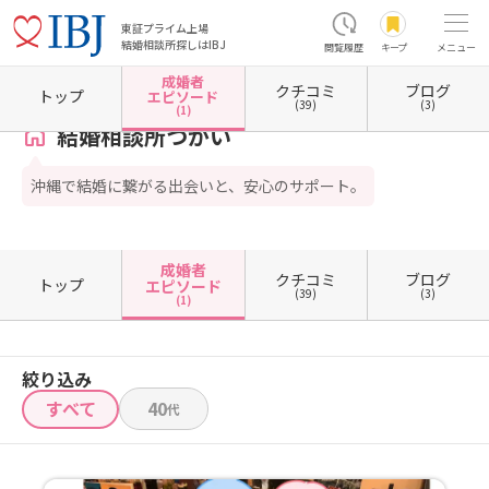
東証プライム上場
結婚相談所探しはIBJ
閲覧履歴
キープ
メニュー
成婚者
クチコミ
ブログ
ホーム
沖縄県の結婚相談所
沖縄県那覇市
結婚相談所つがい
成婚者エピソード一覧
トップ
エピソード
(39)
(3)
(1)
結婚相談所つがい
沖縄で結婚に繋がる出会いと、安心のサポート。
成婚者
クチコミ
ブログ
トップ
エピソード
(39)
(3)
(1)
絞り込み
すべて
40
代