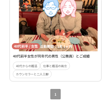
40代前半 / 女性
活動期間：
1年 1ヶ月
40代前半女性が同年代の男性（公務員）とご成婚
40代からの婚活
仕事と婚活の両立
カウンセラーと二人三脚
1