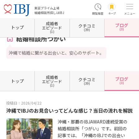
東証プライム上場
結婚相談所探しはIBJ
閲覧履歴
キープ
メニュー
成婚者
ブログ
クチコミ
ホーム
沖縄県の結婚相談所
沖縄県那覇市
結婚相談所つがい
カウンセラーブログ一覧
トップ
エピソード
(3)
(39)
(1)
結婚相談所つがい
沖縄で結婚に繋がる出会いと、安心のサポート。
成婚者
ブログ
クチコミ
トップ
エピソード
(3)
(39)
(1)
投稿日：2026/04/22
沖縄でIBJのお見合いってどんな感じ？当日の流れを解説
沖縄・那覇のIBJAWARD連続受賞の
結婚相談所「つがい」です。前回の
記事では、「沖縄のIBJでの出会い