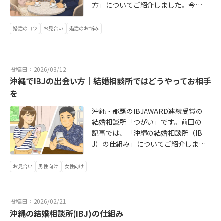
方」についてご紹介しました。今回
は、「お見合いって実際どんな感
じ？」という疑問にお答えしなが
婚活のコツ
お見合い
婚活のお悩み
ら、IBJのお見合いの流れとポイント
を分かりやすく解説します。IBJで
は、会員様はすべてシステム上で登
投稿日：2026/03/12
録されています。・男性：M〇〇〇
沖縄でIBJの出会い方｜結婚相談所ではどうやってお相手
〇・女性：F〇〇〇〇といった番号で
登録されており、普段の検索時に
を
は、お相手の名前は公開されていま
沖縄・那覇のIBJAWARD連続受賞の
せん。そして、お見合いが成立した
結婚相談所「つがい」です。前回の
相手だけに苗字が開示されます例え
記事では、「沖縄の結婚相談所（IB
ば・比嘉さん・大城さんといった形
J）の仕組み」についてご紹介しまし
で、初めて「実在するお相手」とし
た。今回は実際に、「結婚相談所で
て出会うことになります。この仕組
はどうやってお相手を探すの？」と
お見合い
男性向け
女性向け
みによって、安心・安全に婚活を進
いう疑問について、婚活初心者の方
めることができます。沖縄では、お
にも分かりやすくご紹介します。結
見合いの場所として那覇市内のホテ
婚相談所というと、「仲人さんが相
ルラウンジを利用するケースが多く
投稿日：2026/02/21
手を紹介してくれる」というイメー
なっています。例えば・那覇市内の
沖縄の結婚相談所(IBJ)の仕組み
ジを持たれる方も多いと思います