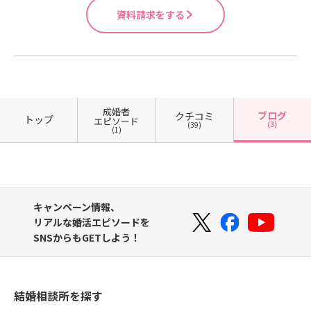
があります。特に大きいのは次の3つ
あれば、出会いの母体となる登録会
か？」「はい、土日はお休みになり
資料請求をする
です。IBJでは・独身証明書（本籍地
員は共通になります。そのため、
ます」「そうなんですね！普段はど
の役所で発行可）・住民票・本人確
「どこの相談所でも同じでは？」と
んなお仕事されているんですか？」
認書類（免許証などの顔写真付きの
感じる方がいらっしゃるのも自然な
このように👉質問→共感→自分の話
証明書）・収入証明（源泉徴収票or
ことです。実際、検索や比較の際に
といった流れで会話が続くと、自然
確定申告書）男性は必須／女性は任
は料金の違いに目が向きやすくなり
と距離が縮まりやすくなります。お
意・学歴証明（卒業証明書or卒業証
ます。しかし、実際の婚活では“どの
見合いは👉基本1時間で終了です。
明書のコピー）・医師、弁護士、会
相談所を選ぶか”が活動結果に影響す
成婚者
特に男性は注意👇・楽しいから延長
ブログ
クチコミ
トップ
エピソード
計士などの資格証明書など、各種書
る場面が少なくありません。なぜな
(3)
(39)
しよう・もっと話したい長時間にな
(1)
類の提出が必須になります。そのた
ら、相談所ごとに・カウンセリング
りすぎないよう、1時間程度で終える
め、「本当に独身なのか分からな
力・プロフィール文の作成力・お見
のがおすすめです。実際によくある
い」「プロフィール情報に不透明」
合い写真アドバイス・お見合い対
のが👉男性「楽しかった」👉女性
といった不安がないのが特徴です。
策・交際フォローといったサポート
「疲れたのでお断り」このパター
マッチングアプリでは、マッチング
の中身が大きく異なるからです。例
ン。女性は初対面でかなり気を使っ
キャンペーン情報、
後にメッセージのやり取りが続きま
えば同じ条件の方であっても、・お
ているので、適度な時間で終えるの
リアルな婚活エピソードを
す。しかしIBJ（結婚相談所）では、
見合い写真の印象・自己PR文の書き
が好印象です。お見合い終了後は👉
SNSからもGETしよう！
お見合いが成立すると、すぐに日程
方・プロフィールの構成が変わるだ
翌日13時までにシステムに・交際希
調整に進みます。そのため、・メッ
けで、お見合いの成立状況が変わる
望・お断りを入力します。ここで大
セージが続かない・会う前にフェー
ことは珍しくありません。実際の現
事なのは「絶対にナシでなければ、
ドアウトされるといったことがな
場では、「条件は良いのにお見合い
結婚相談所を探す
もう一度会う」です。お見合いは1回
く、効率よく出会いにつながりやす
が成立しない」「お見合いでお断り