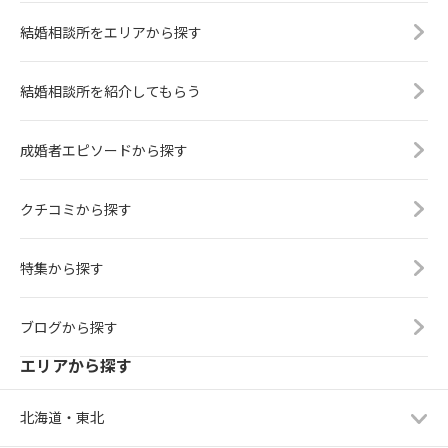
では分かりません。・もう少し話し
いのが特徴です。IBJでは、お見合い
が続く」というご相談も多く見られ
てみたい・もう一度会えば印象変わ
結婚相談所をエリアから探す
の日程調整はカウンセラーが行いま
ますが、多くの場合は“魅せ方のズ
るかもこのくらいでOKです。BJで
す。マッチングアプリのように、自
レ”が原因になっています。つがいで
は、お見合い後に理由も入力できま
分でメッセージのやり取りをして日
は、沖縄で唯一となるIBJカウンセラ
す。例えば＜交際希望理由＞・身だ
結婚相談所を紹介してもらう
程を調整する必要はありません。お
ー経験10年以上の視点から・異性か
しなみ・自分への興味関心・配慮や
見合いが成立すると、所属している
らのリアルな反応傾向・お見合いで
気遣い・性格・会話の印象など。👉
結婚相談所のカウンセラーに・希望
成婚者エピソードから探す
評価されやすいポイント・印象を下
ここ重要この内容は自分のカウンセ
日時（第3希望くらいまで）・希望エ
げやすい典型パターン・交際に発展
ラーにしか見えません相手には伝わ
リアを伝えるだけでOKです。その後
しやすい共通点など、実際の活動デ
らないので、遠慮せず正直に書いて
クチコミから探す
は、カウンセラー同士が連絡を取り
ータに基づいたアドバイスを重視し
OKです。最後にまとめると👇・身だ
合い、お見合いの日程と場所を調整
ています。特に、・お見合い写真の
しなみを整える・相手に興味を持
します。多くの場合、お見合いはホ
プロデュース力・プロフィール文章
つ・会話を一緒に作る・時間を守
特集から探す
テルのラウンジなど落ち着いて話せ
の作成力・初対面での印象形成・多
る・前向きな姿勢この5つです。IBJ
る場所で行われます。結婚相談所に
くの方が陥りやすい落とし穴につい
のお見合いは・ホテルラウンジで1時
よっては、ホテルラウンジの予約ま
ては、多数の事例とフィードバック
ブログから探す
間・お茶をしながら会話・カウンセ
でカウンセラーが行うため、会員様
情報を蓄積しています。その結果と
ラーが調整・安心安全な仕組みとい
エリアから探す
は当日その場所へ行くだけで大丈夫
して、・お見合い成立率・交際移行
う形で進みます。最初は緊張する方
です。※結婚相談所つがいは、しっ
率・成婚実績といった部分に差が生
がほとんどですが、回数を重ねるこ
かりホテルのラウンジを予約させて
まれてきます。相談所選びにおいて
北海道・東北
とで自然と慣れていきます。沖縄で
頂きます。そのため、「メッセージ
は、料金だけではなく「どのような
も、こうした出会いからご縁につな