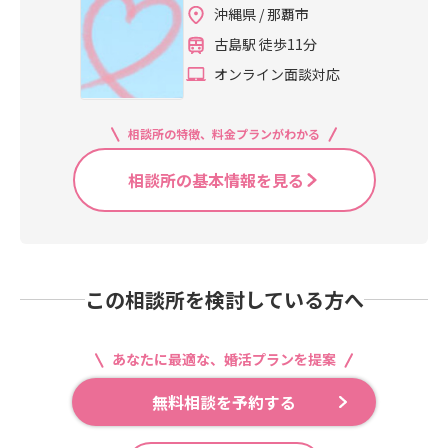
方」「同年代」「価値観が合いそう
ワーク全体の会員様との出会いが生
沖縄県 / 那覇市
ートできると好印象👉ここは意外と
な方」など、自分の希望に近い方を
まれる、という仕組みです。もちろ
見られています女性側・ケーキなど
古島駅 徒歩11分
探すことが可能です。IBJのプロフィ
ん、どの会員様も・独身証明書・本
を勝手に注文しない・男性が勧めて
オンライン面談対応
ール文には、マッチングアプリより
人確認書類・各種必要書類を提出し
くれた場合のみOK👉「遠慮」と「気
も詳しい情報が掲載されています。
たうえで登録しており、結婚への真
遣い」がポイントですお見合いで一
例えば、・周囲からの印象・自分の
剣度が高い方のみで構成されていま
番大事なのは会話の雰囲気ですNGパ
相談所の特徴、料金プランがわかる
性格・仕事内容・趣味、興味、関
す。さらに、交際の進め方やルール
ターン・質問攻め・沈黙で待つ姿
心・休日の過ごし方・家事能力・結
も統一されているため、どの相談所
勢・いきなり結婚観の深い話OKパタ
相談所の基本情報を見る
婚観・お相手への希望などがしっか
の会員様であっても安心して活動で
ーン最初は軽く・天気・アクセス・
りと文章で書かれているため、お相
きる環境が整っています。実際に活
お店の雰囲気などのアイドリングト
手の人柄をある程度イメージするこ
動されている方からも、「想像して
ークからスタート例えば「今日はお
とができます。また最近では、お見
いたよりもシステム的で分かりやす
会いできるの楽しみにしていました
合い写真だけでなく、日常の雰囲気
い」「自分で検索できるので気楽に
😊」この一言だけで印象はかなり変
この相談所を検討している方へ
が伝わるカジュアル写真を掲載され
進められる」といった声をいただく
わります。その後は・趣味・休日の
ている方も増えています。そのた
ことが多くなっています。これが、
過ごし方・最近ハマっていることな
め、「どんな雰囲気の方なのか」
現代の結婚相談所（IBJ）の基本的な
ど共通点を広げる会話がベストで
あなたに最適な、婚活プランを提案
「どんな生活をされているのか」と
仕組みです。まずはこの点を知って
す。👉ポイント「質問する」ではな
いった部分も感じ取りやすくなって
おくことで、結婚相談所に対する印
く「一緒に会話を作る」これが大事
無料相談を予約する
います。結婚相談所（IBJ）とマッチ
象は大きく変わるはずです。サポー
です。例えばこんな流れです👇「今
ングアプリにはいくつか大きな違い
ト力の違いに注目！IBJ加盟相談所で
日は、お仕事お休みだったんです