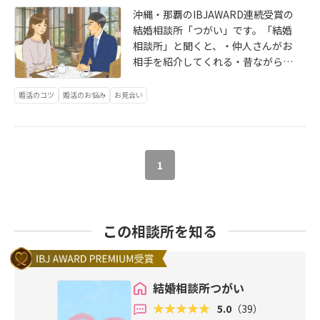
シティホテル（ハーバービューホテ
が、現在の、IBJの結婚相談所では自
沖縄・那覇のIBJAWARD連続受賞の
ル、ハイアットリージェンシーホテ
分で検索してお相手を探すこともで
結婚相談所「つがい」です。「結婚
ルなど）・新都心エリア（ノボテ
きます。IBJでは、会員専用のアプリ
相談所」と聞くと、・仲人さんがお
ル、ダブルツリーbyヒルトン那覇首
（IBJS）から自分の希望条件に合わ
相手を紹介してくれる・昔ながらの
里城など）など、落ち着いて話せる
せてお相手を検索することができま
お見合い・なんとなく敷居が高いこ
ホテルラウンジがよく選ばれます。
す。例えば、以下のような条件で検
のようなイメージを持たれる方も多
また沖縄は車移動が中心のため、
婚活のコツ
婚活のお悩み
お見合い
索が可能です。・年齢・住所：沖縄
いかもしれません。確かに以前は、
「アクセスのしやすさ」や「駐車場
県は必須／市町村は任意・出身地・
仲人さんからの紹介が中心のスタイ
の有無or止めやすさ」もお見合い場
職業・最終学歴：高卒、専門卒、大
ルが主流でした。しかし現在の結婚
所選びでは重要なポイントになりま
卒etc...・身長（2cm刻み）：158cm
相談所は、昔ながらの良さを残しつ
す。内容はとてもシンプルで、👉お
1
／160cm／162cm...・体重（5kg単
つ、現代的なシステムを活用した活
茶をしながら会話するだけです。こ
位）：45kg〜49kg／50kg〜54kg／
動スタイルへと変化しています。そ
こでよくある疑問👇・食事はしない
55kg〜59kg・血液型・年収（100万
の中核となっているのがIBJの加盟店
の？→基本しません（お茶のみ）・L
円単位）：400〜500万円／500〜60
ネットワークです。IBJに加盟してい
INE交換は？→当日はできません・
この相談所を知る
0万円・続柄：長男／長男以外・婚
る結婚相談所は、会員データを共有
名刺交換は？→こちらもお控え下さ
歴：初婚／再婚／再々婚以上・趣
する仕組みになっており、一つの相
いあくまで「まずは、会って話して
味：3つ記載・喫煙の有無・飲酒の有
談所に在籍しながら、沖縄県内の他
みる場」という位置づけです。男性
無・家族構成：父母兄弟姉妹など、
相談所の会員様ともお見合いが可能
側・お茶代は男性が支払うのが基
結婚相談所つがい
かなり細かく条件を検索することが
になります。つまり、自分の所属相
本・席に座っていても立って挨拶す
5.0
（39）
できます。そのため、「沖縄在住の
談所の会員だけではなく、IBJネット
る・女性にメニューを見せてエスコ