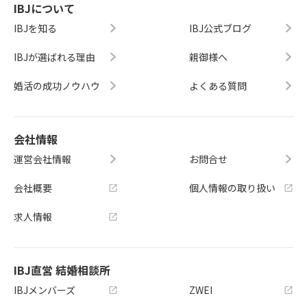
ARD連続受賞の結婚相談所「つが
代の結婚相談所（IBJ）は、昔ながら
IBJについて
い」でした。結婚相談所つがい公式
の紹介型サービスとは異なる仕組み
IBJを知る
IBJ公式ブログ
HPへ
で運営されています。・沖縄在住会
員ネットワークの共有・必要書類に
IBJが選ばれる理由
親御様へ
よる信頼性担保・統一されたルー
ル・相談所ごとのサポート差これら
婚活の成功ノウハウ
よくある質問
を理解することで、相談所選びの視
点も変わってきます。料金だけで判
断するのではなく、どのようなサポ
ートを受けられるのかを確認するこ
会社情報
とが重要です。以上沖縄・那覇のIBJ
運営会社情報
お問合せ
AWARD連続受賞の結婚相談所「つが
い」でした。結婚相談所つがい公式
会社概要
個人情報の取り扱い
HPへ
求人情報
IBJ直営 結婚相談所
IBJメンバーズ
ZWEI