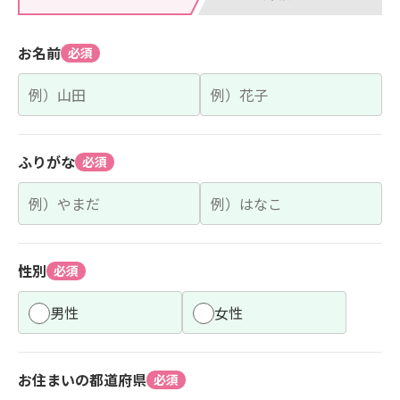
お名前
必須
ふりがな
必須
性別
必須
男性
女性
お住まいの都道府県
必須