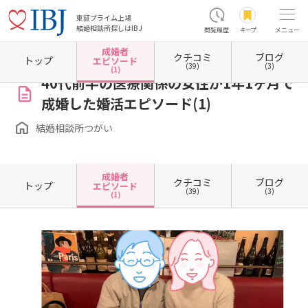
東証プライム上場
結婚相談所探しはIBJ
閲覧履歴
キープ
メニュー
成婚者
クチコミ
ブログ
ホーム
沖縄県の結婚相談所
沖縄県那覇市
結婚相談所つがい
成婚者エピソード一覧
トップ
エピソード
(39)
(3)
(1)
40代前半の医療関係の女性が1年1ヶ月で
成婚した婚活エピソード(1)
結婚相談所つがい
成婚者
クチコミ
ブログ
トップ
エピソード
(39)
(3)
(1)