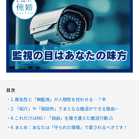
目次
1. 匿名性と「無監視」が人間性を狂わせる…？💬
2. 「紹介」や「相談所」でまともな婚活ができる理由✨
4. これだけはNG！「自由」を履き違えた婚活行動 ⚠️
4. まとめ：あなたは「守られた環境」で愛されるべきです！