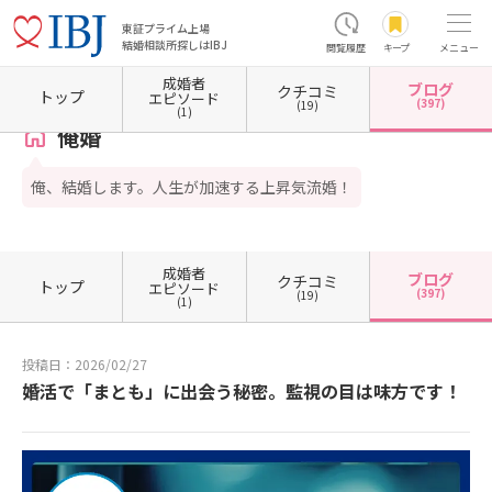
東証プライム上場
結婚相談所探しはIBJ
閲覧履歴
キープ
メニュー
成婚者
ブログ
クチコミ
ホーム
岡山県の結婚相談所
岡山県倉敷市
俺婚
カウンセラーブログ一覧
カウンセ
トップ
エピソード
(397)
(19)
(1)
俺婚
俺、結婚します。人生が加速する上昇気流婚！
成婚者
ブログ
クチコミ
トップ
エピソード
(397)
(19)
(1)
投稿日：2026/02/27
婚活で「まとも」に出会う秘密。監視の目は味方です！