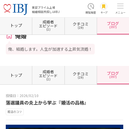
東証プライム上場
結婚相談所探しはIBJ
閲覧履歴
キープ
メニュー
成婚者
ブログ
クチコミ
ホーム
岡山県の結婚相談所
岡山県倉敷市
俺婚
カウンセラーブログ一覧
カウンセ
トップ
エピソード
(397)
(19)
(1)
俺婚
俺、結婚します。人生が加速する上昇気流婚！
成婚者
ブログ
クチコミ
トップ
エピソード
(397)
(19)
(1)
投稿日：2026/02/10
落選議員の炎上から学ぶ『婚活の品格』
婚活のコツ