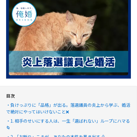
目次
負けっぷりに「品格」が出る。落選議員の炎上から学ぶ、婚活
で絶対にやってはいけないこと❌
1. 相手のせいにする人は、一生「選ばれない」ループにハマる
🌀
2. 「お断り」こそが、あなたの本性を暴き出す ⚠️