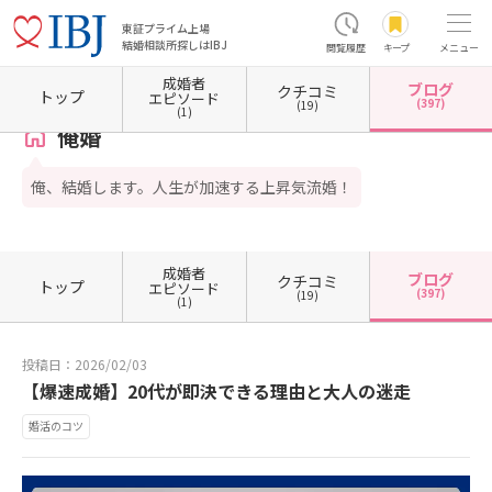
東証プライム上場
結婚相談所探しはIBJ
閲覧履歴
キープ
メニュー
成婚者
ブログ
クチコミ
ホーム
岡山県の結婚相談所
岡山県倉敷市
俺婚
カウンセラーブログ一覧
カウンセ
トップ
エピソード
(397)
(19)
(1)
俺婚
俺、結婚します。人生が加速する上昇気流婚！
成婚者
ブログ
クチコミ
トップ
エピソード
(397)
(19)
(1)
投稿日：2026/02/03
【爆速成婚】20代が即決できる理由と大人の迷走
婚活のコツ