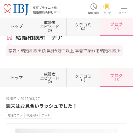
東証プライム上場
結婚相談所探しはIBJ
閲覧履歴
キープ
メニュー
成婚者
ブログ
クチコミ
ホーム
大分県の結婚相談所
大分県別府市
結婚相談所 チア
カウンセラーブログ一覧
トップ
エピソード
(29)
(1)
(0)
結婚相談所 チア
恋愛・結婚相談実績 累計5万件以上 本音で語れる結婚相談所
成婚者
ブログ
クチコミ
トップ
エピソード
(29)
(1)
(0)
投稿日：2023/03/27
週末はお見合いラッシュでした！
婚活のコツ
お見合い
デート