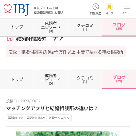
東証プライム上場
結婚相談所探しはIBJ
閲覧履歴
キープ
メニュー
成婚者
ブログ
クチコミ
ホーム
大分県の結婚相談所
大分県別府市
結婚相談所 チア
カウンセラーブログ一覧
トップ
エピソード
(29)
(1)
(0)
結婚相談所 チア
恋愛・結婚相談実績 累計5万件以上 本音で語れる結婚相談所
成婚者
ブログ
クチコミ
トップ
エピソード
(29)
(1)
(0)
投稿日：2023/03/02
マッチングアプリと結婚相談所の違いは？
婚活のコツ
婚活のお悩み
恋愛テクニック