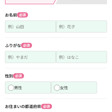
お名前
必須
ふりがな
必須
性別
必須
男性
女性
お住まいの都道府県
必須