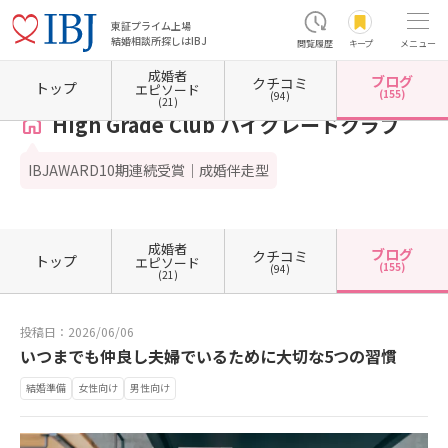
東証プライム上場
結婚相談所探しはIBJ
閲覧履歴
キープ
メニュー
成婚者
ブログ
クチコミ
ホーム
新潟県の結婚相談所
新潟県新潟市
新潟県新潟市中央区
High Grade Club
トップ
エピソード
(155)
(94)
(21)
High Grade Club ハイグレードクラブ
IBJAWARD10期連続受賞｜成婚伴走型
成婚者
ブログ
クチコミ
トップ
エピソード
(155)
(94)
(21)
投稿日：2026/06/06
いつまでも仲良し夫婦でいるために大切な5つの習慣
結婚準備
女性向け
男性向け