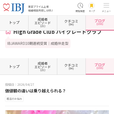
東証プライム上場
結婚相談所探しはIBJ
閲覧履歴
キープ
メニュー
成婚者
ブログ
クチコミ
ホーム
新潟県の結婚相談所
新潟県新潟市
新潟県新潟市中央区
High Grade Club
トップ
エピソード
(155)
(94)
(21)
High Grade Club ハイグレードクラブ
IBJAWARD10期連続受賞｜成婚伴走型
成婚者
ブログ
クチコミ
トップ
エピソード
(155)
(94)
(21)
投稿日：2026/04/27
価値観の違いは乗り越えられる？
婚活のお悩み