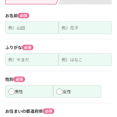
お名前
必須
ふりがな
必須
性別
必須
男性
女性
お住まいの都道府県
必須