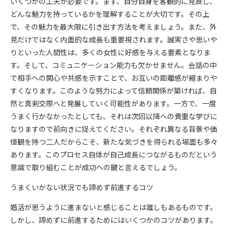
いくつかの工夫が必要です。まず、自分自身を客観的に見直し、
どんな魅力を持っているかを理解することが大切です。その上
で、その魅力を最大限に引き出す方法を考えましょう。また、外
見だけではなく内面的な成長も重要視されます。誠実さや思いや
りといった人間性は、多くの女性に好感を与える要素となりま
す。そして、コミュニケーション能力も欠かせません。会話の中
で相手への関心や共感を示すことで、お互いの距離感が縮まりや
すくなります。このような努力によって信頼関係が築ければ、自
然と真剣交際へと発展していく可能性があります。一方で、一度
うまく行かなかったとしても、それは次回以降への貴重な学びに
なりますので前向きに捉えてください。それぞれ異なる背景や価
値観を持つ二人だからこそ、新たな気づきを得られる場面も多々
あります。このプロセス自体が自己成長につながるものだという
意識で取り組むことが成功への鍵と言えるでしょう。
うまくいかない状況でも諦めず前進するコツ
婚活が思うように進まないと感じることは誰しもあるものです。
しかし、諦めずに前進するためにはいくつかのコツがあります。