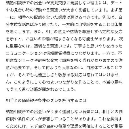
結婚相談所での出会いが真剣交際に発展しない理由には、デート
やお見合い時の行動や言葉遣いが大きく影響しています。まず第
一に、相手への配慮を欠いた態度は避けるべきです。例えば、自
分本位な話題ばかり続けたり、一方的に自慢話をすることは印象
を悪くします。また、相手の意見や感情を尊重せず否定的な反応
を示すと、お互いの距離が縮まらなくなる可能性があります。 次
に重要なのは、適切な言葉遣いです。丁寧さと思いやりを持った
コミュニケーションは信頼関係構築につながります。一方で、不
用意なジョークや軽率な発言は誤解を招く恐れがありますので注
意が必要です。そして何よりも大事なのは、自然体でいることで
すが、それでも礼儀正しさと敬意ある対応は忘れてはいけませ
ん。このようにして心地よいつながりを作ることで、本当の意味
でうまく進む道筋が開かれるでしょう。
相手との価値観や条件のズレを解消するには
結婚相談所での出会いがうまく進展しない背景には、相手との価
値観や条件のズレが影響していることがあります。これを解消す
るためには、まず自分自身の希望や理想を明確にすることが重要