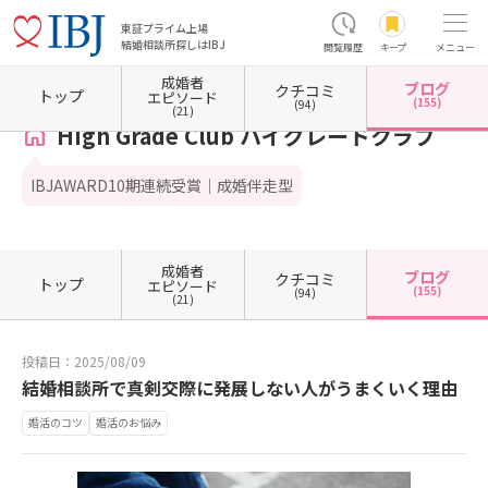
東証プライム上場
結婚相談所探しはIBJ
閲覧履歴
キープ
メニュー
成婚者
ブログ
クチコミ
ホーム
新潟県の結婚相談所
新潟県新潟市
新潟県新潟市中央区
High Grade Club
トップ
エピソード
(155)
(94)
(21)
High Grade Club ハイグレードクラブ
IBJAWARD10期連続受賞｜成婚伴走型
成婚者
ブログ
クチコミ
トップ
エピソード
(155)
(94)
(21)
投稿日：2025/08/09
結婚相談所で真剣交際に発展しない人がうまくいく理由
婚活のコツ
婚活のお悩み