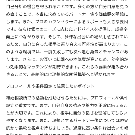
自己分析の機会を得られることです。多くの方が自分自身を見つ
め直すことで、本当に求めているパートナー像や価値観を明確に
します。また、プロのカウンセラーによるサポートも大きな要因
です。彼らは個々のニーズに応じたアドバイスを提供し、成婚率
向上につながります。そして、多様な出会いの場が用意されてい
るため、自分に合った相手と巡り合える可能性が高まります。こ
のような環境では、一度失敗しても次へ進む勇気とチャンスがあ
ります。さらに、お互いに結婚への本気度が高いため、効率的か
つ効果的なマッチングが期待できます。これらの要素が組み合わ
さることで、最終的には理想的な関係構築へと導かれます。
プロフィールや条件設定で注意したいポイント
結婚相談所での活動を成功させるためには、プロフィールや条件
設定が重要です。まず、自分自身の強みや魅力を正確に伝えるこ
とが大切です。これにより、相手に自分の良さを理解してもらい
やすくなります。また、理想とするパートナー像については現実
的かつ柔軟な視点を持ちましょう。過度に高い条件は出会いの幅