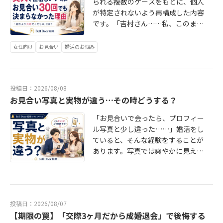
られる複数のケースをもとに、個人
が特定されないよう再構成した内容
です。「吉村さん……私、このまま
結婚できないんでしょうか。」面談
で彼女がそう話したことを、今でも
女性向け
お見合い
婚活のお悩み
よく覚えています。32歳。笑顔が素
敵で、話し方も穏やか。仕事も安定
していて、プロフィール写真も自然
投稿日：2026/08/08
で、とても魅力的な女性でした。初
お見合い写真と実物が違う…その時どうする？
めてお会いしたとき、私は正直こう
思いました。「この方は、すぐに成
「お見合いで会ったら、プロフィー
婚されるだろうな。」それくらい、
ル写真と少し違った……」婚活をし
お相手から選ばれる要素をたくさん
ていると、そんな経験をすることが
持っていたからです。実際、お見合
あります。写真では爽やかに見えた
いは次々と決まりました。申し込み
けれど、実際に会うと雰囲気が違う
も届き、ご自身から申し込んだお見
写真では華やかだったけれど、実物
合いも成立していました。ところが――
は少し印象が違うこうしたギャップ
活動を始めて2か月。10回のお見合
に戸惑う気持ちは、決しておかしい
いを終えても仮交際はゼロ。3か月後
投稿日：2026/08/07
ことではありません。ただし、ここ
には20回を超え、半年で30回のお見
【期限の罠】「交際3ヶ月だから成婚退会」で後悔する
で大切なのは「写真と違う＝即お断
合いを経験しても、真剣交際には進