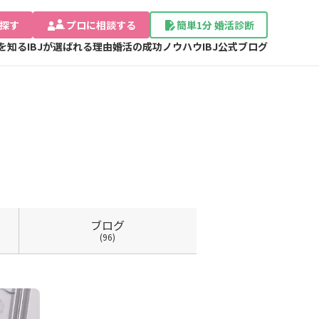
探す
プロに相談する
簡単1分 婚活診断
Jを知る
IBJが選ばれる理由
婚活の成功ノウハウ
IBJ公式ブログ
ブログ
(96)