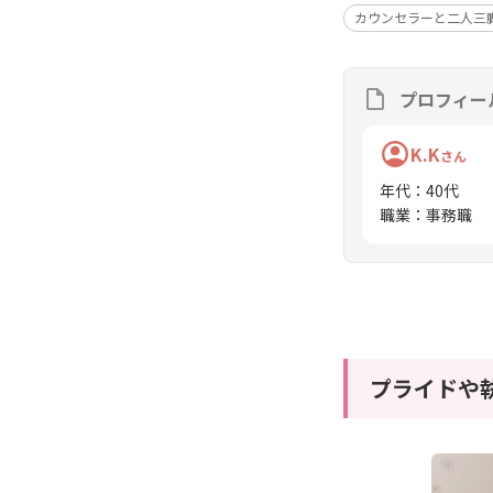
カウンセラーと二人三
プロフィー
K.K
さん
年代
：
40代
職業
：
事務職
プライドや