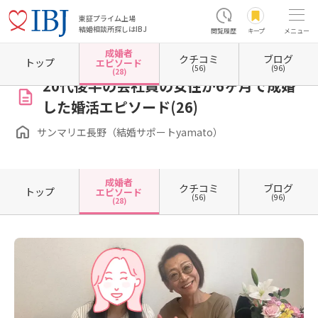
東証プライム上場
結婚相談所探しはIBJ
閲覧履歴
キープ
メニュー
成婚者
クチコミ
ブログ
ホーム
長野県の結婚相談所
長野県松本市
サンマリエ長野（結婚サポートyamato）
トップ
エピソード
(56)
(96)
(28)
20代後半の会社員の女性が6ヶ月で成婚
した婚活エピソード(26)
サンマリエ長野（結婚サポートyamato）
成婚者
クチコミ
ブログ
トップ
エピソード
(56)
(96)
(28)