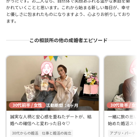
かったです。お二人なら、自然体で笑顔あふれる温かな家庭を築
かれていくことと思います。これから始まる新しい毎日が、幸せ
と優しさに包まれたものになりますよう、心よりお祈りしており
ます。
この相談所の他の成婚者エピソード
30代前半 / 女性
30代後半 / 
活動期間：6ヶ月
誠実な人柄と安心感を重ねたデートが、結
一緒に旅の思い
婚への確信へと変わった日々♡
始めた婚活ス
30代からの婚活
仕事と婚活の両立
アプリ・パーテ