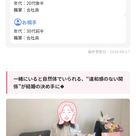
年代
：
20代後半
職業
：
会社員
お相手
年代
：
30代前半
職業
：
会社員
最終更新日：2026/06/17
一緒にいると自然体でいられる、“違和感のない関
係”が結婚の決め手に🍀