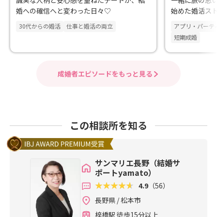
誠実な人柄と安心感を重ねたデートが、結
一緒に旅の思い
婚への確信へと変わった日々♡
始めた婚活ス
30代からの婚活
仕事と婚活の両立
アプリ・パーテ
短期成婚
成婚者エピソードをもっと見る
この相談所を知る
サンマリエ長野（結婚サ
ポートyamato）
4.9
（56）
長野県 / 松本市
梓橋駅 徒歩15分以上