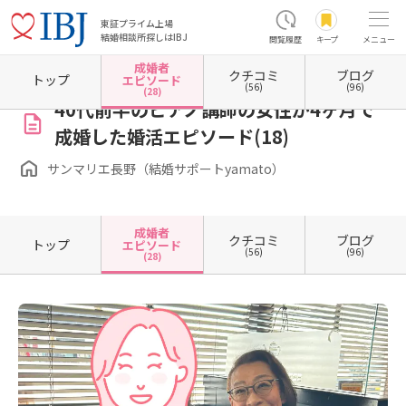
東証プライム上場
結婚相談所探しはIBJ
閲覧履歴
キープ
メニュー
成婚者
クチコミ
ブログ
ホーム
長野県の結婚相談所
長野県松本市
サンマリエ長野（結婚サポートyamato）
トップ
エピソード
(56)
(96)
(28)
40代前半のピアノ講師の女性が4ヶ月で
成婚した婚活エピソード(18)
サンマリエ長野（結婚サポートyamato）
成婚者
クチコミ
ブログ
トップ
エピソード
(56)
(96)
(28)