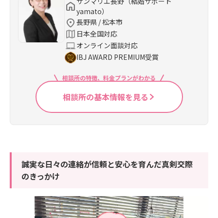
サンマリエ長野（結婚サポート
yamato）
長野県 / 松本市
日本全国対応
オンライン面談対応
IBJ AWARD PREMIUM受賞
相談所の特徴、料金プランがわかる
相談所の基本情報を見る
誠実な日々の連絡が信頼と安心を育んだ真剣交際
のきっかけ