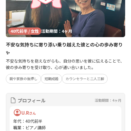
40代前半 / 女性
活動期間：4ヶ月
不安な気持ちに寄り添い乗り越えた彼との心の歩み寄り
✨
不安な気持ちを抱えながらも、自分の思いを彼に伝えることで、
彼の歩み寄りを受け取り、心が通い合いました。
親や家族の後押し
短期成婚
カウンセラーと二人三脚
プロフィール
活動期間：4ヶ月
U.R
さん
年代
：
40代前半
職業
：
ピアノ講師