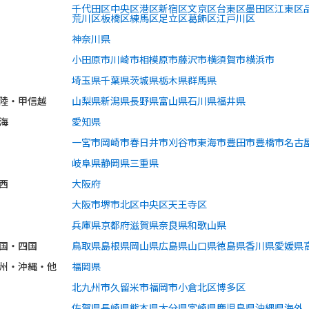
千代田区
中央区
港区
新宿区
文京区
台東区
墨田区
江東区
荒川区
板橋区
練馬区
足立区
葛飾区
江戸川区
神奈川県
小田原市
川崎市
相模原市
藤沢市
横須賀市
横浜市
埼玉県
千葉県
茨城県
栃木県
群馬県
陸・甲信越
山梨県
新潟県
長野県
富山県
石川県
福井県
海
愛知県
一宮市
岡崎市
春日井市
刈谷市
東海市
豊田市
豊橋市
名古
岐阜県
静岡県
三重県
西
大阪府
大阪市
堺市
北区
中央区
天王寺区
兵庫県
京都府
滋賀県
奈良県
和歌山県
国・四国
鳥取県
島根県
岡山県
広島県
山口県
徳島県
香川県
愛媛県
州・沖縄・他
福岡県
北九州市
久留米市
福岡市
小倉北区
博多区
佐賀県
長崎県
熊本県
大分県
宮崎県
鹿児島県
沖縄県
海外