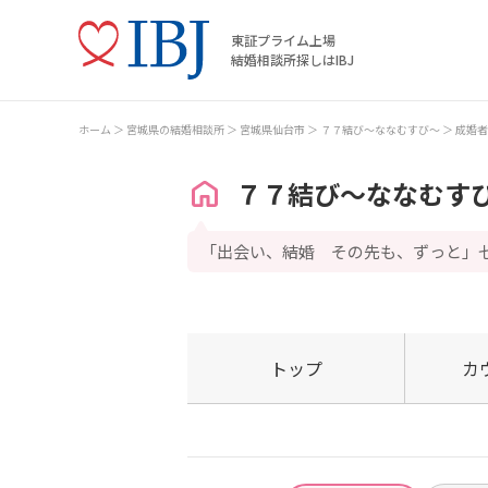
東証プライム上場
結婚相談所探しはIBJ
ホーム
宮城県の結婚相談所
宮城県仙台市
７７結び～ななむすび～
成婚者
７７結び～ななむす
「出会い、結婚 その先も、ずっと」
トップ
カ