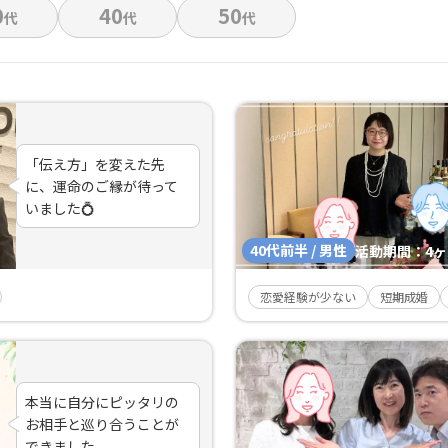
0
40
50
代
代
代
「伝え方」を変えた先
に、運命のご縁が待って
いました💍
40代前半 / 男性
活動期間：
4
恋愛経験が少ない
短期成婚
本当に自分にピッタリの
お相手と巡り合うことが
できました。