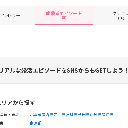
クチコ
成婚者
エピソード
ウン
セラー
(5)
(16)
リアルな婚活エピソードを
SNSからもGETしよう
エリアから探す
海道・東北
北海道
青森県
岩手県
宮城県
秋田県
山形県
福島県
東
東京都