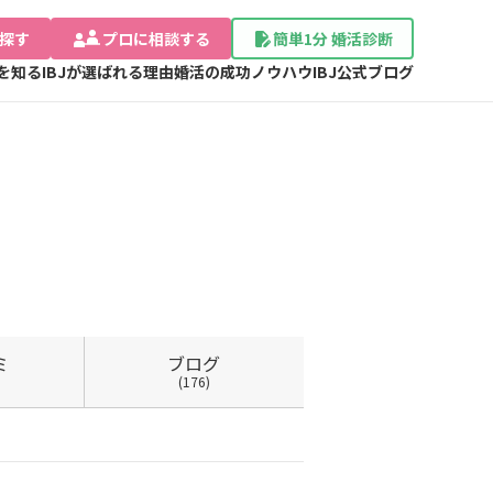
探す
プロに相談する
簡単1分 婚活診断
Jを知る
IBJが選ばれる理由
婚活の成功ノウハウ
IBJ公式ブログ
ミ
ブログ
(176)