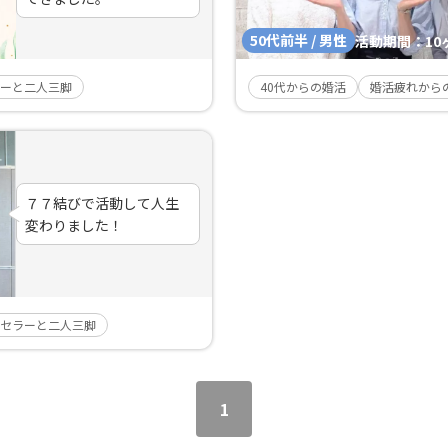
50代前半 / 男性
活動期間：
10
ーと二人三脚
40代からの婚活
婚活疲れから
７７結びで活動して人生
変わりました！
セラーと二人三脚
1