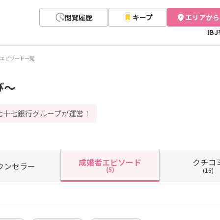
閲覧履歴
キープ
エリアから
IB
エピソード一覧
び～
七十七銀行グループが運営！
クチコ
成婚者
エピソード
ウン
セラー
(5)
(16)