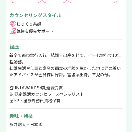
カウンセリングスタイル
じっくり共感
気持ち優先サポート
経歴
新卒で都市銀行入行。結婚・出産を経て、七十七銀行で10年
程勤務。
結婚生活や仕事と家庭の両立の経験を生かした地に足の着い
たアドバイスが会員様に好評。宮城県出身。三児の母。
🏆 IBJ AWARD® 4期連続受賞
📝 認定婚活カウンセラースペシャリスト
💰 FP・証券外務員資格保有
趣味・特技
藤井聡太・日本酒