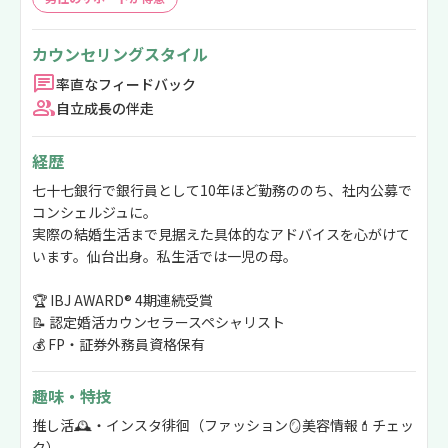
カウンセリングスタイル
率直なフィードバック
自立成長の伴走
経歴
七十七銀行で銀行員として10年ほど勤務ののち、社内公募で
コンシェルジュに。
実際の結婚生活まで見据えた具体的なアドバイスを心がけて
います。仙台出身。私生活では一児の母。
🏆 IBJ AWARD® 4期連続受賞
📝 認定婚活カウンセラースペシャリスト
💰 FP・証券外務員資格保有
趣味・特技
推し活🕰️・インスタ徘徊（ファッション🪞美容情報💄チェッ
ク）