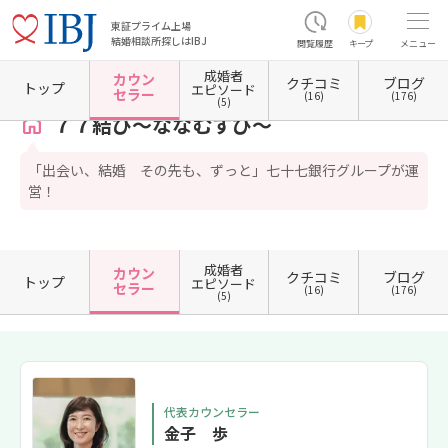
東証プライム上場
結婚相談所探しはIBJ
閲覧履歴
キープ
メニュー
成婚者
カウン
クチコミ
ブログ
ホーム
宮城県の結婚相談所
宮城県仙台市
７７結び～ななむすび～
カウンセラー一覧
トップ
エピソード
セラー
(16)
(176)
(5)
７７結び～ななむすび～
「出会い、結婚 その先も、ずっと」七十七銀行グループが運
営！
成婚者
カウン
クチコミ
ブログ
トップ
エピソード
セラー
(16)
(176)
(5)
代表カウンセラー
金子 歩