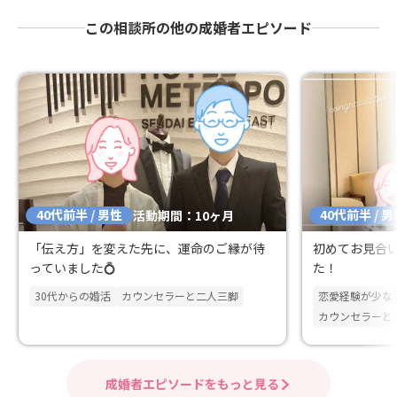
この相談所の他の成婚者エピソード
40代前半 / 男性
40代前半 / 
活動期間：10ヶ月
「伝え方」を変えた先に、運命のご縁が待
初めてお見合
っていました💍
た！
30代からの婚活
カウンセラーと二人三脚
恋愛経験が少な
カウンセラーと
成婚者エピソードをもっと見る