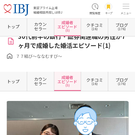
東証プライム上場
結婚相談所探しはIBJ
閲覧履歴
キープ
メニュー
成婚者
カウン
クチコミ
ブログ
ホーム
宮城県の結婚相談所
宮城県仙台市
７７結び～ななむすび～
成婚者エピソード
トップ
エピソード
セラー
(16)
(176)
(5)
30代前半の銀行・証券関連職の男性が7
ヶ月で成婚した婚活エピソード(1)
７７結び～ななむすび～
成婚者
カウン
クチコミ
ブログ
トップ
エピソード
セラー
(16)
(176)
(5)