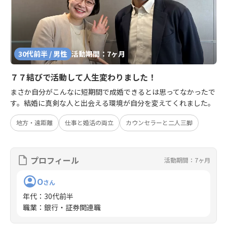
30代前半 / 男性
活動期間：7ヶ月
７７結びで活動して人生変わりました！
まさか自分がこんなに短期間で成婚できるとは思ってなかったで
す。結婚に真剣な人と出会える環境が自分を変えてくれました。
地方・遠距離
仕事と婚活の両立
カウンセラーと二人三脚
プロフィール
活動期間：7ヶ月
O
さん
年代
：
30代前半
職業
：
銀行・証券関連職