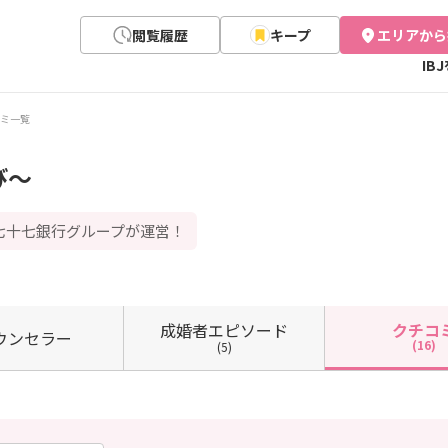
閲覧履歴
キープ
エリアから
IB
ミ一覧
び～
七十七銀行グループが運営！
成婚者
エピソード
クチコ
ウン
セラー
(16)
(5)