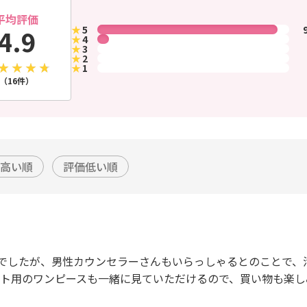
平均評価
★
5
4.9
★
4
★
3
★
2
★
1
（16件）
高い順
評価低い順
でしたが、男性カウンセラーさんもいらっしゃるとのことで、
デート用のワンピースも一緒に見ていただけるので、買い物も楽