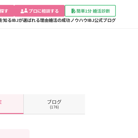
探す
プロに相談する
簡単1分 婚活診断
Jを知る
IBJが選ばれる理由
婚活の成功ノウハウ
IBJ公式ブログ
ブログ
ミ
(176)