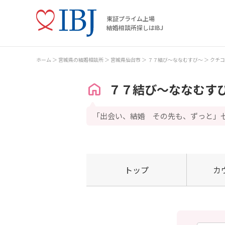
東証プライム上場
結婚相談所探しはIBJ
ホーム
宮城県の結婚相談所
宮城県仙台市
７７結び～ななむすび～
クチコ
７７結び～ななむす
「出会い、結婚 その先も、ずっと」
トップ
カ