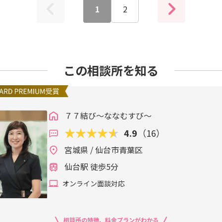
1
2
この相談所を知る
７７結び～ななむすび～
4.9
（16）
宮城県 / 仙台市青葉区
仙台駅 徒歩5分
オンライン面談対応
相談所の特徴、料金プランがわかる