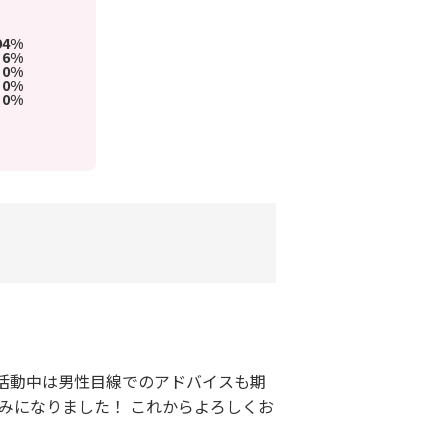
94%
6%
0%
0%
0%
活動中は男性目線でのアドバイスも期
しみになりました！ これからよろしくお