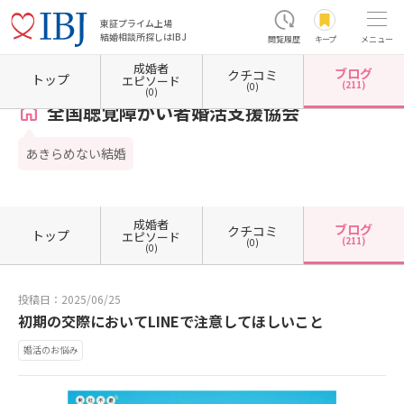
東証プライム上場
結婚相談所探しはIBJ
閲覧履歴
キープ
メニュー
成婚者
ブログ
クチコミ
ホーム
神奈川県の結婚相談所
神奈川県藤沢市
全国聴覚障がい者婚活支援協会
カウン
トップ
エピソード
(211)
(0)
(0)
全国聴覚障がい者婚活支援協会
あきらめない結婚
成婚者
ブログ
クチコミ
トップ
エピソード
(211)
(0)
(0)
投稿日：2025/06/25
初期の交際においてLINEで注意してほしいこと
婚活のお悩み