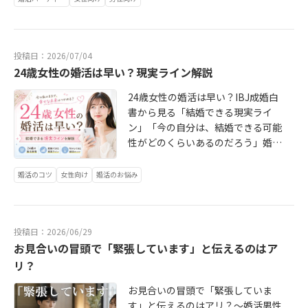
です。今回は、ぼんやりとした理想
た方や、ちょうどその日に初デート
ラーメンのトレードが始まる場面も
の一杯など、共通の話題があるから
の結婚を、自分らしい結婚観へ具体
が決まった方もいらっしゃり、嬉し
あり、最後まで和気あいあいとした
初対面でも話しやすい婚活イベント
化する方法をお伝えします。例え
い予定変更もありました。結果とし
会となりました。マッチング成立9
です一対一の個別トークタイムやマ
ば、二人の人が同じように、「安心
て、少人数だからこそ一人ひとりの
件！たくさんのご縁がつながる結果
投稿日：2026/07/04
ッチングもありますので、しっかり
できる相手と結婚したい」と考えて
お話をじっくり伺うことができ、90
となりました。フルーティーラブス
24歳女性の婚活は早い？現実ライン解説
お相手と向き合ってお話しいただけ
いたとします。しかし、一人にとっ
分間、かなり濃く深い時間となりま
トーリーの強みは、イベント当日だ
ます。会の最中はもちろん、事前・
ての安心感は、「毎日こまめに連絡
24歳女性の婚活は早い？IBJ成婚白
した。当日は、成婚退会された女性
けで終わらないこと。マッチング後
事後も担当者がサポートしますの
を取り、いろいろなことを共有した
書から見る「結婚できる現実ライ
の皆さまに、活動中に感じていたこ
も、担当仲人が今回の出会いをしっ
で、婚活イベントが初めての方も安
い」ということかもしれません。も
ン」「今の自分は、結婚できる可能
と、悩んだこと、迷ったこと、そし
かりサポートしてまいります。今回
心してご参加ください✨2026年8月2
う一人にとっては、「連絡を強要さ
性がどのくらいあるのだろう」婚活
てご成婚までどのようにお気持ちを
は初のリアル開催ということで、オ
日（日）14：00～16：00小山市商工
れず、一人で過ごす時間も尊重して
を考え始めたばかりの方から、この
整理して進まれたのかをお話しいた
ンラインとはまた違った空気感や、
会議所中会議室栃木県小山市城東1丁
ほしい」ということかもしれませ
ようなご相談をいただくことがあり
だきました。婚活中は、順調に見え
婚活のコツ
女性向け
婚活のお悩み
参加者同士の自然なやり取りを、幹
目6−3625歳～35歳の独身男女男性1
ん。どちらも「安心感」を求めてい
ます。特に20代前半の女性の場合、
る方でも、実際には不安や葛藤を抱
事一同もしっかり楽しませていただ
0名・女性10名予定男性：3,500円女
ますが、理想とする関係はかなり違
周りからは「まだ若いから大丈夫」
えていることがあります。「この人
きました。ご参加いただいた皆さ
性：1,500円・ラーメンをテーマにし
います。「居心地が良い」という言
と言われることも多いかもしれませ
でいいのかな」「気持ちが追いつか
ま、本当にありがとうございまし
た交流・一対一の個別トーク・マッ
葉にも、*沈黙があっても気まずくな
投稿日：2026/06/29
ん。一方で、本人としては「本当に
ない」「条件と感覚のどちらを大切
た。ラーメンという共通の話題から
チングあり・ドリンクあり・ラーメ
い*明るく会話を楽しめる*弱い部分
お見合いの冒頭で「緊張しています」と伝えるのはア
このままでいいのかな」「結婚した
にしたらいいのか」「交際を続ける
始まったご縁が、これからどのよう
ンのお土産あり・事前・当日・事後
を見せても否定されない*一人の時間
いと思った時に、ちゃんと相手は見
か、終了するか迷う」そうした悩み
リ？
に育っていくのか。私たちも楽しみ
サポートありさらに参加者全員に、
や趣味を尊重してもらえる*疲れてい
つかるのかな」と、不安になること
に対して、実際に活動を経験し、ご
に見守ってまいります。今後のフル
【男性版】【女性版】別「パーティ
お見合いの冒頭で「緊張していま
るときに無理をしなくてよいなど、
もあると思います。今回は、茨城在
成婚された方の言葉はとても説得力
ーティーラブストーリーにも、ぜひ
ーお見合い必勝マニュアル」をプレ
す」と伝えるのはアリ？～婚活男性
さまざまな意味があります。婚活で