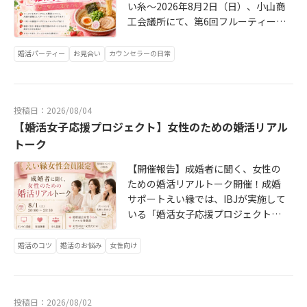
い糸～2026年8月2日（日）、小山商
工会議所にて、第6回フルーティーラ
ブストーリー～麺でつながる運命の
赤い糸～を開催しました。今回は、
婚活パーティー
お見合い
カウンセラーの日常
フルーティーラブストーリー初のリ
アル開催。テーマはなんと「ラーメ
ン」！ラーメン好きの独身男女が集
投稿日：2026/08/04
まり、好きな味やおすすめのお店、
【婚活女子応援プロジェクト】女性のための婚活リアル
ラーメンデートの話題などをきっか
けに、楽しく交流していただきまし
トーク
た。当日の参加人数は、男性6名・女
【開催報告】成婚者に聞く、女性の
性5名。最初の自己紹介タイムでは少
ための婚活リアルトーク開催！成婚
し緊張した雰囲気もありましたが、
サポートえい縁では、IBJが実施して
アイスブレイクの「天の声コーナ
いる「婚活女子応援プロジェクト」
ー」が始まると、少しずつ会場の空
に賛同し、真剣に結婚を考える女性
気も和やかに。「初デートにラーメ
の婚活を応援しています。IBJ「婚活
婚活のコツ
婚活のお悩み
女性向け
ンデートはあり？なし？」という質
女子応援プロジェクト」は、2026年
問では、さすがラーメン好きが集う
6月1日から8月31日までの期間限定
会。多くの参加者が「あり」に挙手
で実施されている、婚活を前向きに
され、会場にも笑顔が広がりまし
投稿日：2026/08/02
頑張る女性を後押しする特別な取り