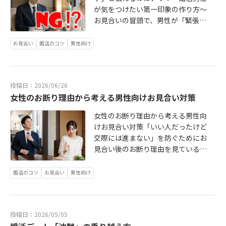
住の24歳独身女性を想定しながら、I
があります。カウンセラーからのア
ご期待ください。
ゼントラーメンが好きな方、自然に
が気をつけたい第一印象の作り方～
大切なのは、「安心感が欲しい」と
BJ成婚白書などのデータをもとに、
ドバイスとはまた違う、同じ女性と
話せる出会いを探している方、ぜひ
お見合いの冒頭で、男性が「緊張し
伝えることだけではありません。自
今の状態からどのくらい現実的に結
して、同じ活動を経験した先輩とし
お気軽にご参加くださいお申込み：
ています」と正直に伝えることにつ
分は、どのような関係に安心や居心
婚を目指せるのかを考えていきま
てのリアルな声が、参加された会員
こちらのフォームにご入力くださ
いては、婚活の現場でも意見が分か
地の良さを感じるのか。そこまで考
お見合い
婚活のコツ
男性向け
す。結論からお伝えすると、24歳で
さまにとって大きな励みになったの
い！ https://forms.gle/p538Q45Ut
れるところです。「素直で誠実に見
えてみることです。私は婚活カウン
婚活を考え始めていることは、かな
ではないかと思います。ご参加いた
5f4HgKL9
えるから良い」という考え方もあれ
セラーとして、会員さまから結婚観
り良い位置にいます。ただし、それ
だいた女性会員さまからは、次のよ
ば、「最初から言い訳をしているよ
を伺う機会が多くあります。その中
は「若いから何もしなくても結婚で
うな嬉しいご感想をいただきまし
投稿日：2026/06/26
うに見えるのでは？」という考え方
でも、「安心できる人がいいです」
きる」という意味ではありません。
た。>本日は貴重な機会を作って頂き
女性のお断り理由から考える男性向けお見合い対策
もあります。結論から言うと、お見
「自然体でいられる人がいいです」
大切なのは、若さという追い風があ
ありがとうございました😊>同じ活
合いの冒頭で「緊張しています」と
という言葉は、本当によく出てきま
る今のうちに、自分に合う結婚をど
動をして成婚した方、現在している
女性のお断り理由から考える男性向
伝えること自体は、絶対に悪いわけ
す。ある会員さまも、最初は、「穏
う現実に近づけていくかです。IBJの
方のお話しを聞くことができ、非常
けお見合い対策「いい人だったけど
ではありません。使い方によって
やかで、居心地の良い家庭が理想で
2025年成婚白書では、成婚年齢のピ
に参考になりましたし、励まされま
交際には進まない」を防ぐためにお
は、むしろ場の空気がやわらぎ、誠
す」と話していました。そこで、
ーク、つまり最も成婚が多い年齢
した！>またよろしくお願いいたしま
見合い後のお断り理由を見ている
実な印象につながることもありま
「どのようなときに、居心地が良い
は、女性が30歳、男性が34歳とされ
す。>お疲れさまでした！>お話聞け
と、男性側が大きな失敗をしている
す。ただし、基本的には積極的に伝
と感じますか？」と少しずつ掘り下
ています。これは、結婚相談所で成
てよかったです。>場を作っていただ
わけではないのに、交際へ進めない
婚活のコツ
お見合い
男性向け
えすぎない方がよいと考えていま
げていきました。すると、「疲れて
婚している女性の中心（平均ではな
きありがとうございます！少人数の
ケースが少なくありません。「悪い
す。大切なのは、「緊張していま
いるときに、無理に明るく振る舞わ
い）が30歳前後にあることを示して
場だったからこそ、普段なかなか聞
人ではなかった」「条件は合ってい
す」と単体で伝えるのではなく、必
なくてもいい関係がいいです」「困
います。そのため、24歳という年齢
きにくいことも聞きやすく、活動中
た」「嫌なことをされたわけではな
ず前向きな姿勢とセットで短く伝え
ったことがあったとき、すぐに答え
は、結婚相談所の活動者全体で見る
の不安や悩みを共有しやすい時間に
投稿日：2026/05/05
い」それでも女性側からお断りにな
ることです。たとえば、「少し緊張
を出せなくても、一緒に考えてもら
とかなり早いタイミングです。た
なったように感じます。また、今回