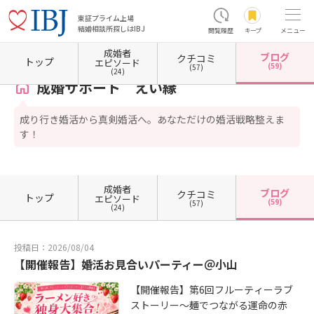
東証プライム上場
結婚相談所探しはIBJ
閲覧履歴
キープ
メニュー
成婚者
ブログ
クチコミ
ホーム
茨城県の結婚相談所
茨城県つくば市
成婚サポート えい縁
カウンセラーブロ
トップ
エピソード
(59)
(57)
(24)
成婚サポート えい縁
成り行き婚活から真剣婚活へ。あなただけの婚活戦略整えま
す！
成婚者
ブログ
クチコミ
トップ
エピソード
(59)
(57)
(24)
投稿日：2026/08/04
【開催報告】婚活お見合いパーティー＠小山
【開催報告】第6回フルーティーラブ
ストーリー～麺でつながる運命の赤