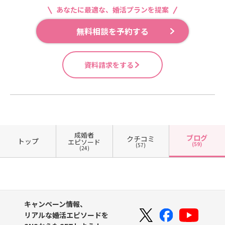
トだと思います。婚活は、特別な人
わけではありません。緊張すること
は、「最初から居心地の良い相手」
人」ではなく、「感情的にぶつけ
しているのかな」「怒っているのか
歳女性の場合、男性からの申込みを
あなたに最適な、婚活プランを提案
分に好印象になります。たとえば、
だけがするものではありません。完
も、口下手なことも、それだけで悪
を探そうとする方も多いです。もち
ず、疲れている時にも思いやりを持
な」と不安に感じてしまう可能性が
受けやすいぶん、つい受け身になり
相手のプロフィールに「旅行が好
璧に覚悟が決まってから始めるもの
いわけではありません。ただし、女
ろん、一緒にいて無理をし過ぎない
てる人」。ここまで具体化できる
あります。もちろん、料理を選んで
やすい面もあります。しかし、受け
無料相談を予約する
き」と書いてあった場合、「旅行が
でもありません。最初は少し揺れて
性はお見合いの場で、男性の「安心
ことは大切です。ただ、夫婦の居心
と、脳は“自分に合う相手”を見つけ
いる時や、景色を眺めている時、落
身のままでは「選ばれる活動」には
お好きなんですね。最近行かれて良
いてもいい。少し怖くてもいい。そ
感」「落ち着き」「前向きに向き合
地は、現時点の相性だけで決まるも
やすくなります。婚活の第一歩は、
ち着いた雰囲気を共有している時な
なっても、「自分に合う人を選びに
かった場所はありますか？」と聞く
れでも、「このままでは終わりたく
う姿勢」を見ています。そのため、
のではありません。一緒に生活すれ
条件探しではなく、理想の結婚生活
どは例外です。ただ、何もしていな
いく活動」にはなりにくいのです。
資料請求をする
だけでも、相手にとっては「ちゃん
ない」「自分も幸せな家庭を持ちた
冒頭から不安を前面に出されると、
ば、連絡の頻度、お金の使い方、家
を言葉にすることです。婚活が苦し
い状態でお互いに黙ったままになっ
結婚は、誰かに見つけてもらうもの
とプロフィールを見てくれている」
い」と思って一歩を踏み出したと
本来は素直さとして伝えたつもりで
事のやり方、休日の過ごし方など、
くなりやすい人は、うまくいかなか
ている場合は、10〜20秒くらいを目
ではなく、自分も一緒に作っていく
と感じやすくなります。大切なの
き、人生は動き始めます。実際にそ
も、相手には「頼りなさ」として伝
さまざまな違いが出てきます。その
った場面ばかりを何度も想像してし
安に、軽く会話を戻してあげると良
ものです。20代の婚活には、もう一
は、プロフィールを読むだけで終わ
の方は、婚活を通じて大切なパート
わってしまうことがあります。ここ
違いを、「自分とは合わないから終
まう傾向があります。一方で、うま
いでしょう。沈黙になると、つい
つ大きな特徴があります。それは、
らせず、会話につなげる準備をして
ナーと出会い、ご結婚され、そして
で大切なのは、緊張を伝えること自
わり」とするのではなく、「お互い
くいった未来は意外と具体的に描け
「何か面白いことを言わなければ」
成婚までのスピードです。IBJ結婚み
おくことです。お見合いで男性がや
今回、赤ちゃんを迎えるところまで
体が悪いのではない、ということで
が無理なく過ごせる形を探してみよ
ていないことが少なくありません。
と思ってしまう方がいます。でも、
らい研究所によると、20代は平均し
ってしまいやすい失敗の一つが、会
歩んでいかれました。婚活とは、単
成婚者
す。問題は、緊張を相手に背負わせ
う」と話し合えることが、結婚生活
だからこそ大切なのは、ご縁が実っ
ブログ
クチコミ
婚活デートで必要なのは、芸人さん
て約半年、具体的には187日で成婚
トップ
エピソード
話のバランスを崩してしまうことで
(59)
にお相手を探す活動ではありませ
(57)
るような言い方になってしまうこと
では重要です。例えば、「毎日長く
た後の自分をリアルに想像すること
(24)
のように笑わせることではありませ
退会しているとされています。年齢
す。よくあるパターンは二つありま
ん。未来の人生を変える出会いに向
です。「緊張しています」と伝える
話すのは難しいけれど、夕食の時間
です。たとえば、お相手と自然にLIN
ん。大切なのは、空気をやわらかく
が上がるにつれて、条件のすり合わ
す。一つ目は、自分の話が長くなり
かって、自分の心を開き、行動し、
場合でも、相手にフォローを求める
はなるべく一緒にしよう」「休日は
Eをしているデートで無理に頑張り
戻すことです。たとえば、こんな一
せや見極めに時間がかかり、活動が
すぎること。仕事の話、趣味の話、
ご縁を受け取りにいく営みなのだ
ような言い方ではなく、前向きな姿
一緒に過ごす日と、それぞれ自由に
すぎず、自然に笑えている真剣交際
言で十分です。「お水、大丈夫です
長期化する傾向も示されています。
過去の経験などを一生懸命話してい
と、あらためて感じさせていただき
勢とセットにすることが大切です。
過ごす日をつくろう」と、二人に合
の話を落ち着いてしているご両親へ
か？」「暑くないですか？」「この
また、2025年のIBJデータでは、成
るうちに、気づけば相手が聞き役に
ました。ご報告の中には、とても印
では、お見合いの冒頭で「緊張して
った暮らし方をつくっていく。その
紹介する日を迎えている一緒に食事
キャンペーン情報、
お店、落ち着きますね」「こういう
婚した女性の60.2％が9ヶ月未満で成
なってしまうパターンです。二つ目
象的な言葉がありました。それは、
います」と伝えた方がよいのでしょ
積み重ねによって、安心できる関係
をしながら、ほっとしている「この
リアルな婚活エピソードを
カフェはよく来られますか？」「コ
婚しており、6ヶ月未満で成婚した女
は、質問ばかりになってしまうこ
実際に結婚してみて初めて気づいた
うか。それとも、伝えない方がよい