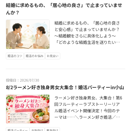
た。続いて行われたのは、賞品をか
結婚に求めるもの、「居心地の良さ」で止まっていませ
組みです。婚活は、ときに一人で悩
けたラーメンクイズ大会！賞品は、
みを抱えやすいものです。「このま
んか？
ラーメン好きにはたまらない「金の
ま進んでいいのかな」「気持ちがな
丼＆箸＆レンゲセット」。クイズ大
結婚に求めるもの、「居心地の良さ
かなか上がらない」「成婚した人
会では、男性お二人が同点で決勝へ
と安心感」で止まっていませんか？
は、どんなふうに迷いを乗り越えた
進む熱戦に。最後はじゃんけんで勝
～結婚観をさらに具体化しよう～
のだろう」そんな活動中の女性会員
敗が決まり、大いに盛り上がりまし
「どのような結婚生活を送りたいで
さまの不安や迷いに、少しでも寄り
た。その後は、1対1のトークタイム
すか？」婚活中にこう聞かれて、
添える機会を作りたいと考え、えい
へ。今回は、参加者同士がしっかり
「一緒にいて居心地が良い人がいい
婚活のコツ
婚活のお悩み
お見合い
縁でも女性会員さま限定のオンライ
お話しできるように、1対1トークを
です」「安心できる家庭を築きたい
ン企画を開催しました。2026年8月1
2周行いました。1周目が終わったと
です」「自然体でいられる関係が理
日、えい縁の女性会員さま限定で、
ころで、参加特典の「ご当地カップ
想です」と答える方は少なくありま
「成婚者に聞く、女性のための婚活
ラーメン」を皆さまにプレゼント。
投稿日：2026/07/30
せん。もちろん、居心地の良さや安
リアルトーク」をオンラインで開催
すると2周目のトークでは、皆さんカ
8/2ラーメン好き独身男女大集合！婚活パーティーin小山
心感は、結婚生活においてとても大
しました。今回は、えい縁で活動さ
ップラーメンを片手に、さらにラー
切です。ただ、その言葉だけで答え
れ、ご成婚退会された女性2名をお迎
メントークに花を咲かせるという、
ラーメン好き独身男女、大集合！第6
が止まってしまうと、あなたが本当
えし、現在活動中の女性会員さま2名
婚活イベントではなかなかお目にか
回フルーティーラブストーリーリア
に望んでいる夫婦関係までは、相手
と一緒に、合計4名での少人数のトー
かれない光景が広がりました。一見
ル婚活イベント開催決定！今回のテ
に伝わらないことがあります。なぜ
ク会となりました。当初はもう少し
すると、まるで「カップ麺会社の製
ーマは……＼ラーメン好き婚活／～
なら、「居心地が良い」「安心でき
多くの女性会員さまにご参加いただ
品企画会議室」のような雰囲気に
麺で繋がる運命の糸～好きなラーメ
る」の意味は、人によって違うから
く予定でしたが、真剣交際に進まれ
（笑）中には、参加者同士でカップ
ンの話、行ってみたいお店、思い出
婚活パーティー
女性向け
男性向け