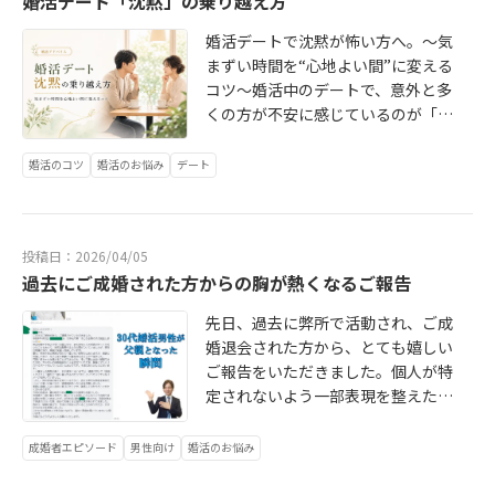
婚活デート「沈黙」の乗り越え方
る。その背景には、会話の内容や態
していますが、お会いできるのを楽
えると安心します」という具体的な
だ、ここで誤解してはいけないの
ご協力いただいた成婚退会女性から
度、日程調整の仕方など、ちょっと
しみにしていました」という形であ
思いが出てきました。さらに、「そ
婚活デートで沈黙が怖い方へ。～気
は、「早い＝浮いている」ではない
も、温かいご感想をいただきまし
した部分で「自分に興味を持ってく
れば、緊張を正直に認めながらも、
のような関係を築くために、ご自身
まずい時間を“心地よい間”に変える
ということです。むしろ近年は、20
た。>久しぶりにお話しできて楽しか
れていないのかな」「この先の生活
相手に対する前向きな気持ちが伝わ
は何を大切にしたいですか？」と伺
コツ～婚活中のデートで、意外と多
代の結婚相談所利用が増加傾向で
ったです。>婚活してた時代が懐かし
が想像しにくいな」と感じさせてし
ります。一方で、「緊張していて、
うと、「自分も相手の気持ちを決め
くの方が不安に感じているのが「沈
す。IBJの2025年成婚白書では、過
くなりました。>こちらこそありがと
まっている可能性があります。今回
うまく話せないかもしれません」と
つけず、まず話を聞けるようにした
黙」です。会話が一瞬止まったとき
去5年間で20代の結婚相談所入会者
うございました。>大田さん、先ほど
は、女性のお断り理由から見える傾
いう言い方になってしまうと、相手
いです」という答えが返ってきまし
に、「何か話さなきゃ」「つまらな
が、女性は約1.9倍、男性は約3.4倍
はありがとうございました！>なんだ
婚活のコツ
婚活のお悩み
デート
向をもとに、男性がお見合い前後で
に気を遣わせたり、会話への予防線
た。最初の「居心地の良い家庭」と
いと思われたかな」「自分に興味が
に増加しているとされています。結
か緊張して、会員さんの為になるよ
意識したいポイントを整理していき
のように受け取られたりする可能性
いう言葉も、決して間違いではあり
ないのかな」「この沈黙、気まずい
婚相談所は、以前のように「最後の
うな事をあまり言えませんでした
ます。お見合いでは、年齢・年収・
があります。今回は、お見合いの冒
ません。ただ、少し掘り下げること
と思われていないかな」と焦ってし
手段」というよりも、結婚を真剣に
が、こんな機会は普段ないので楽し
職業・居住地などの条件面ももちろ
頭で「緊張しています」と伝えるこ
で、その方が本当に求めている夫婦
投稿日：2026/04/05
まう方も少なくありません。特にお
考えた時に効率よく相手を探すため
かったです。成婚退会された方にと
ん見られます。しかし、実際のお断
とのメリット・デメリット、そして
関係が、はっきりと見えてきたので
過去にご成婚された方からの胸が熱くなるご報告
見合いや初回デートなど、まだ関係
の選択肢へと変わってきています。
っても、ご自身の婚活を振り返る機
り理由では、それ以上に「会ってい
実際に使うならどのような言い方が
す。※個人が特定されないよう、事
性が浅い段階では、ほんの数秒の沈
つまり、24歳で結婚相談所を検討す
会になり、また後輩会員さまの力に
る時間の中で、自分にどれだけ関心
先日、過去に弊所で活動され、ご成
よいのかを整理していきます。ま
例の内容は一部変更しています。自
黙でも必要以上に長く感じてしまう
ることは、決して早すぎるものでは
なりたいという温かいお気持ちでご
を向けてくれたか」が大きく影響し
婚退会された方から、とても嬉しい
ず、「緊張しています」と伝えるこ
分の結婚観が曖昧だと感じる方は、
ことがあります。では、婚活デート
ありません。むしろ、将来をきちん
参加いただけたことを、とてもあり
ます。女性のお断り理由として多い
ご報告をいただきました。個人が特
とには、確かにメリットがありま
次の質問について考えてみてくださ
で沈黙はどれくらいまで大丈夫なの
と考えて動き出している、非常に前
がたく感じています。成婚サポート
のが、次のようなものです。自分へ
定されないよう一部表現を整えたう
す。お見合いでは、どうしても「良
い。*どのようなときに「大切にされ
でしょうか。また、沈黙になったと
向きな選択と言えます。データ上、2
えい縁は、男性カウンセラーである
の質問が少なかった相手が自分の話
えでご紹介しますが、その内容に
く見せなければ」「失敗してはいけ
ている」と感じますか？*相手のどの
き、どう振る舞えばお相手に負担を
0代女性は男性からのお見合い申込み
私、大田が中心となってサポートし
ばかりしていた会話が広がらなかっ
は、婚活の本質、結婚の尊さ、そし
ない」と考えてしまい、必要以上に
ような態度があると安心できます
成婚者エピソード
男性向け
婚活のお悩み
かけず、自然に会話を戻せるのでし
を受けやすい傾向があります。IBJ結
ている相談所です。もちろん、日々
たプロフィールを読んでいないよう
て家族を築くことの深い意味が、ま
固くなってしまう方もいます。その
か？*反対に、どのようなことが続く
ょうか。今回は、婚活デートにおけ
婚みらい研究所のデータでは、20代
の活動相談や交際サポートには全力
に感じた目線や態度から関心が薄く
っすぐに込められていました。ご報