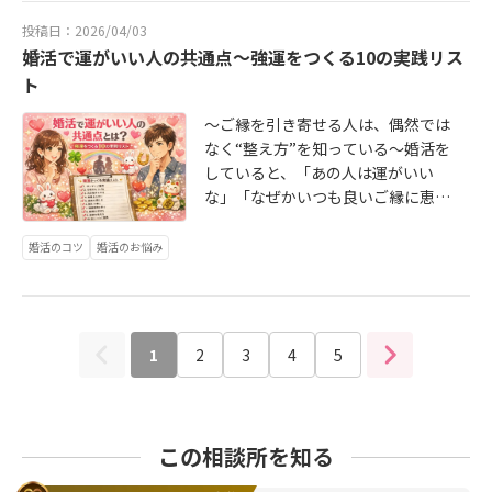
ような中で、軽く「少し緊張してい
と不安になりますか？*意見が違った
る沈黙の考え方と、気まずい時間
女性が男性から受けるお見合い申込
で向き合っておりますが、一方で、
見えた男性側としては、緊張してい
告の内容は、第一子ご誕生のお知ら
ます」と伝えられる男性は、女性に
とき、相手にどう向き合ってほしい
を“心地よい間”に変えるための実践
投稿日：2026/04/03
みは月48.5件とされており、40代女
女性同士だからこそ話しやすいこ
たり、沈黙を避けようとして頑張っ
せでした。新しい命の誕生というだ
よっては「正直な人」「誠実そうな
ですか？*家庭では、どのような時間
婚活で運がいい人の共通点～強運をつくる10の実践リス
的なコツをお伝えします。まず大前
性の月24.8件と比べても約2倍の差が
と、女性同士だからこそ共感できる
て話していたりすることも多いと思
けでも、もちろん大きな喜びです。
人」と感じられることがあります。
を大切にしたいですか？例えば、
提として、沈黙そのものが悪いわけ
あります。これは、20代女性が婚活
こともあると感じています。婚活
ト
います。ただ、女性側からすると
けれど今回、私が特に胸を打たれた
完璧に見せようとしすぎるよりも、
「安心できる人がいい」という言葉
ではありません。どれだけ会話が上
市場で非常に注目されやすいことを
は、正解が一つではありません。だ
「私のことを知ろうとしてくれてい
のは、その方のメッセージの中に、
自然体で向き合おうとしている姿勢
を掘り下げると、「困ったことが起
〜ご縁を引き寄せる人は、偶然では
手な人でも、ずっと話し続けること
示しています。もちろん、これは「2
からこそ、成婚された先輩女性の経
る」という感覚が持てないと、交際
婚活を経て結婚したからこそたどり
が伝わる場合があるのです。お見合
きたときに、面倒がらず一緒に考え
なく“整え方”を知っている〜婚活を
はできません。飲み物を飲む時間、
0代なら誰でもすぐ結婚できる」とい
験を聞いたり、同じように活動して
後のイメージが湧きにくくなってし
着けた実感が、静かに、そして力強
いは、男性だけでなく女性側も多少
てくれる人がいい」という答えが出
していると、「あの人は運がいい
料理を選ぶ時間、相手の話を考える
う意味ではありません。大切なの
いる女性会員さま同士で気持ちを共
まいます。お見合いは、自分をアピ
く表れていたことでした。婚活中の
なりとも緊張していることが多いも
てくるかもしれません。「居心地の
な」「なぜかいつも良いご縁に恵ま
時間、景色を眺める時間など、自然
は、申込みが多いことよりも、その
有したりすることには、大きな意味
ールする場であると同時に、相手に
方にも、これから婚活を始めようか
のです。そんな時に男性が軽く緊張
良い家庭がいい」という言葉の先に
れる人がいる」と感じることがあり
な沈黙は誰にでもあります。大切な
中から自分に合う相手を見極められ
があると思っています。今回のよう
安心して話してもらう場でもありま
迷っている方にも、ぜひ知っていた
を伝えることで、「自分だけじゃな
は、「無理に会話を盛り上げなくて
ます。でも、婚活における「運がい
のは、沈黙があるかどうかではあり
るかどうかです。24歳女性の場合、
婚活のコツ
婚活のお悩み
な場を通じて、「悩んでいるのは自
す。「自分を良く見せる」よりも、
だきたい内容だと感じました。今日
いんだ」「少し安心した」「正直に
も、同じ空間で穏やかに過ごせる家
い人」とは、ただ偶然に恵まれる人
ません。その沈黙が、「穏やかな
男性側から見ると魅力的に映りやす
分だけではない」「迷いながらでも
まずは「あなたのことを知りたいで
は、その想いを込めてご紹介させて
言ってくれて話しやすいかも」と感
庭がいい」という思いがあるかもし
ではありません。良いご縁に気づけ
間」になっているのかそれとも、
い一方で、次のように見られること
進んでいいんだ」「自分のペースで
す」という姿勢を伝えることが大切
いただきます。今回ご報告をくださ
じてもらえる場合があります。ま
れません。ここまで考えると、自分
る人。迷いすぎずに行動できる人。
「気まずい空白」になっているのか
もあります。「本当に結婚する気持
向き合っていこう」そう感じていた
です。女性のお断り理由の中で、
った方は、最初から結婚に対して強
た、緊張が表情や声に出やすい男性
が結婚相手に何を求めているのか
チャンスを逃さない人。そして、ご
ということです。長年付き合ってい
ちはあるのかな」「まだ恋愛感覚が
だける時間になっていれば、とても
「価値観の不一致」と表現されるも
1
2
3
4
5
い前向きさや明確な希望を持ってい
の場合、最初に軽く伝えておくこと
が、少しずつ見えてきます。結婚観
縁を育てる言葉と姿勢を持っている
る恋人や夫婦であれば、何も話さな
強いのかな」「数年後の結婚を考え
嬉しく思います。今回の「成婚者に
のがあります。この中には、実際に
たわけではなかったそうです。むし
で誤解を防げることもあります。た
について考えるとき、「相手に何を
人。そんな人こそが、婚活で“運がい
くても安心できる沈黙があります。
ているのか、近い将来の結婚を考え
聞く、女性のための婚活リアルトー
大きな価値観の違いがあったケース
ろ、「結婚は面倒くさそう」「誰か
とえば、無言が多い、表情が硬い、
してほしいか」ばかりに意識が向く
い人”です。つまり婚活における運と
しかし、婚活の初回デートや、まだ
ているのか分からない」そのため、2
ク」は、えい縁としても初めての試
もありますが、単純に「共通点が見
と一緒に暮らせるのだろうか」そん
目線が合いにくいと、女性は「楽し
ことがあります。しかし、結婚生活
は、生まれつきのものではなく、脳
数回しか会っていない段階では、お
4歳女性の婚活では、年齢の若さだけ
みでしたが、参加者の皆さまから温
つからなかった」「会話の接点が少
この相談所を知る
なお気持ちを抱えていた時期があっ
くないのかな」「私に興味がないの
は、どちらか一方が与えてもらうも
の使い方、言葉の使い方、行動の積
互いに緊張もあります。そのため、
でなく、結婚への真剣度をどう伝え
かいお声をいただき、今後も継続し
なかった」というケースも含まれま
たとのことでした。これは、決して
かな」「感じが悪いのかな」と受け
のではありません。二人で少しずつ
み重ねによって育てていけるものな
最初から「沈黙が心地よい相手かど
るかがとても大切になります。20代
て開催していきたいと感じました。