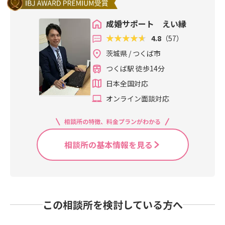
す。たとえば、「趣味が合わなそう
珍しいことではありません。婚活の
取ってしまうことがあります。その
つくっていくものです。そのため、
のです。今回は、婚活の運を整え、
うか」だけで判断しすぎる必要はあ
女性は出会いのチャンスが多い傾向
婚活中は、楽しいことばかりではあ
だった」「生活のイメージが違いそ
現場にいると、結婚したい気持ちは
場合、最初に「少し緊張しています
理想の関係を築くために、自分には
良いご縁を引き寄せやすくするため
りません。関係が浅い段階では、沈
にあります。しかし、成婚できるか
りません。迷うことも、落ち込むこ
成婚サポート えい縁
うだった」「会話の中で近い部分を
あるのに、同時に不安もある、迷い
が、今日はよろしくお願いします」
何ができるだろうという視点も大切
の実践リストをお伝えします。「そ
黙が多少気まずくなるのは自然なこ
どうかを分けるのは、年齢だけでは
とも、不安になることもあります。
感じられなかった」という感覚で
4.8
（57）
もある、自分にできるのだろうかと
と伝えておくことで、多少のぎこち
になります。例えば、「何でも相談
ろそろ結婚したい」と思っていて
とです。婚活デートにおける沈黙の
ありません。IBJ結婚みらい研究所の
それでも、一人で抱え込まず、安心
す。ここで大事なのは、共通点は当
いう戸惑いもある。そんな方にたく
なさを悪く受け取られにくくなるこ
できる夫婦になりたい」のであれ
も、それだけでは脳はうまく動きま
茨城県 / つくば市
長さは、お互いの関係性や場面によ
データでは、成婚した女性は、成婚
して相談できる場所があること。そ
日の会話の中で偶然見つけるもので
さん出会います。結婚に夢ばかり見
ともあります。一方で、「緊張して
ば、「自分も相手の話を決めつけず
せん。婚活でまず大切なのは、自分
って変わります。ただ、まだ関係が
しなかった女性と比べて、自分から
して、実際にその先にご成婚された
つくば駅 徒歩14分
はなく、事前準備で見つけやすくし
ている人だけが、ご縁をつかむわけ
います」と伝えることには注意も必
に聞く」「不満をため込まず、落ち
がどんな結婚を望んでいるのかを具
浅い段階では、ひとつの目安として
のお見合い申込み数が約2倍、お見合
先輩たちの声を聞けること。それ
ておくものだということです。お見
ではありません。不安がある。自信
日本全国対応
要です。特に気をつけたいのは、緊
着いて伝える」という行動が必要で
体的にすることです。ここで考えた
次のように考えると分かりやすいで
い数も約2.2倍多いとされています。
は、活動を前向きに続けていくうえ
合い前には、相手のプロフィールを
がない。過去の人生の流れの中で、
張を“言い訳”のように見せてしまう
す。「感謝を感じられる家庭にした
いのは、年齢や年収、職業といった
オンライン面談対応
す。5秒以内の沈黙は、ほとんど問題
具体的には、申込み数は26件対13
で、大きな力になるはずです。成婚
読み込み、次のような観点で会話の
結婚が少し遠いものに感じられてい
ことです。お見合いは、初対面での
い」のであれば、「してもらったこ
条件だけではありません。どんな人
ありません。これは自然な「間」で
件、お見合い数は11回対5回です。
サポートえい縁では、これからも女
フックを用意しておくとよいです。
た。そういう方でも、いや、そうい
印象形成の場です。そのため、冒頭
とを当たり前にせず、言葉で伝え
といると安心できるのかどんな会話
す。相手の話を受け止めたり、お茶
つまり、成婚している女性ほど、受
性会員さまが安心して婚活を進めら
相談所の特徴、料金プランがわかる
趣味や休日の過ごし方で聞けそうな
う方だからこそ、ある出会いをきっ
から「緊張しています」「うまく話
る」ことが大切でしょう。「お互い
ができる関係が理想なのかどんな日
を飲んだり、少し考えたりする時間
け身ではなく自分からも動いていま
れるよう、出会いのサポートだけで
こと仕事への向き合い方で共感でき
かけに人生が大きく動き出すことが
せないかもしれません」「初対面が
に自然体でいられる夫婦になりた
常を送りたいのか子ども、仕事、住
として、むしろ必要な沈黙です。10
す。これは婚活において、とても大
なく、気持ちの整理や活動中の不安
相談所の基本情報を見る
そうなこと出身地や居住地に関する
あります。今回のご報告は、まさに
苦手で……」という方向に寄りすぎ
い」のであれば、「自分の考えを押
む場所をどう考えているのか結婚後
秒前後の沈黙になると、人によって
事なポイントです。「いい人がいた
にも丁寧に寄り添ってまいります。
話題好きな食べ物、旅行、ペット、
それを物語っていました。その方
ると、女性側は無意識に「こちらが
しつけず、相手の一人の時間も尊重
にどんな空気感の家庭をつくりたい
は「何か話さなきゃ」と焦り始める
ら結婚したい」「自然に良いご縁が
ご参加いただいた皆さま、そしてご
映画、音楽などの軽い話題自分との
は、身近なご家族の姿を見ているう
気を遣わないといけないのかな」
する」という姿勢も必要です。「ど
のかこうしたことまでイメージでき
時間です。初対面や初回デートで
あれば」「申し込まれた人の中から
協力くださった成婚退会女性の皆さ
共通点、または興味を持って聞けそ
ちに、「自分も幸せな家庭を築きた
「会話をリードしないといけないの
のような相手がいいか」だけでな
ると、婚活の軸がぐっと明確になり
は、このあたりから少し気まずさが
考えたい」このような姿勢が悪いわ
ま、本当にありがとうございまし
うな違い共通点が完全に一致してい
い」という気持ちが少しずつ強くな
かな」「この人、大丈夫かな」と感
く、「自分はどのような夫や妻であ
ます。「年収が高い人」ではなく、
生まれやすくなります。20秒以上の
けではありません。ただ、結婚を現
た。
る必要はありません。むしろ、「自
この相談所を検討している方へ
り、婚活を始める決意をされたそう
じてしまうことがあります。婚活で
りたいか」まで考えられると、結婚
「一緒にいて気を遣いすぎず、困っ
沈黙が続くと、お相手によっては、
実的に近づけている方ほど、自分か
分は詳しくないけれど、興味を持っ
です。ここが、とても大切なポイン
は、男性に完璧さが求められている
観はぐっと深くなります。婚活で
た時に話し合える人」。「優しい
「自分に興味がないのかな」「退屈
らご縁の可能性を広げています。24
て聞いてくれる」という姿勢でも十