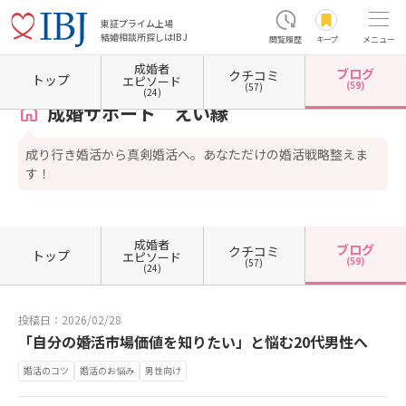
東証プライム上場
結婚相談所探しはIBJ
閲覧履歴
キープ
メニュー
成婚者
ブログ
クチコミ
ホーム
茨城県の結婚相談所
茨城県つくば市
成婚サポート えい縁
カウンセラーブロ
トップ
エピソード
(59)
(57)
(24)
成婚サポート えい縁
成り行き婚活から真剣婚活へ。あなただけの婚活戦略整えま
す！
成婚者
ブログ
クチコミ
トップ
エピソード
(59)
(57)
(24)
投稿日：2026/02/28
「自分の婚活市場価値を知りたい」と悩む20代男性へ
婚活のコツ
婚活のお悩み
男性向け