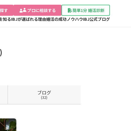
探す
プロに相談する
簡単1分 婚活診断
Jを知る
IBJが選ばれる理由
婚活の成功ノウハウ
IBJ公式ブログ
)
ブログ
(32)