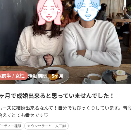
代前半 / 女性
活動期間：5ヶ月
5ヶ月で成婚出来ると思っていませんでした！
ムーズに結婚出来るなんて！自分でもびっくりしています。普
会えてとても幸せです♡
パーティー経験
カウンセラーと二人三脚