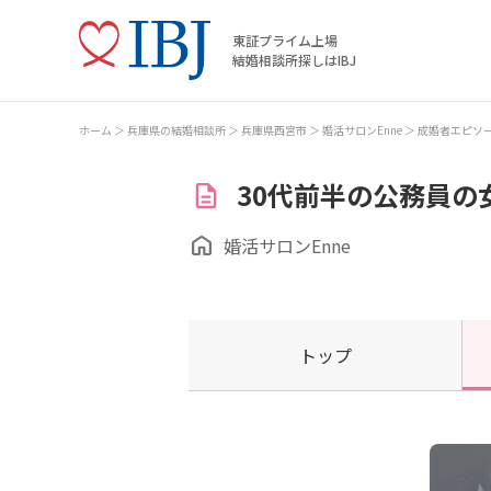
東証プライム上場
結婚相談所探しはIBJ
ホーム
兵庫県の結婚相談所
兵庫県西宮市
婚活サロンEnne
成婚者エピソ
30代前半の公務員の
婚活サロンEnne
トップ