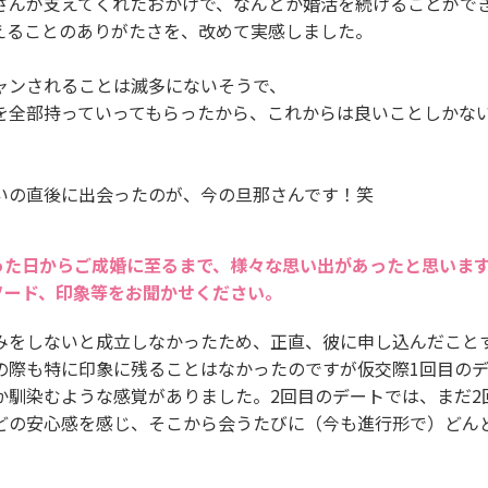
さんが支えてくれたおかげで、なんとか婚活を続けることがで
えることのありがたさを、改めて実感しました。
ャンされることは滅多にないそうで、
を全部持っていってもらったから、これからは良いことしかな
。
いの直後に出会ったのが、今の旦那さんです！笑
った日からご成婚に至るまで、様々な思い出があったと思いま
ソード、印象等をお聞かせください。
みをしないと成立しなかったため、正直、彼に申し込んだこと
の際も特に印象に残ることはなかったのですが仮交際1回目の
か馴染むような感覚がありました。2回目のデートでは、まだ2
どの安心感を感じ、そこから会うたびに（今も進行形で）どん