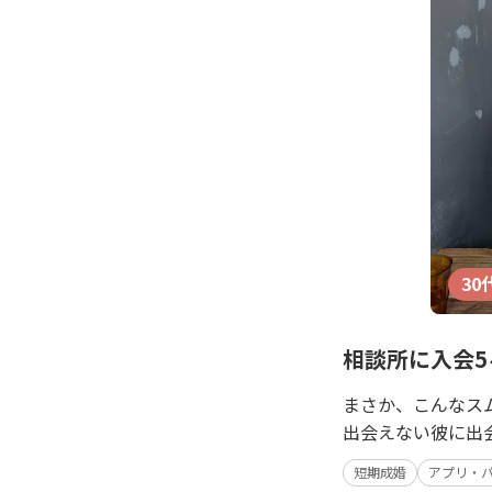
30
相談所に入会
まさか、こんなス
出会えない彼に出
短期成婚
アプリ・