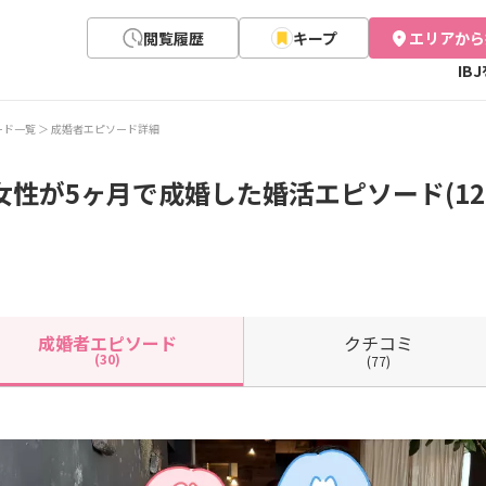
閲覧履歴
キープ
エリアから
IB
ード一覧
成婚者エピソード詳細
女性が5ヶ月で成婚した婚活エピソード(12
クチコミ
成婚者
エピソード
(30)
(77)