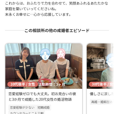
これからは、おふたりで力を合わせて、笑顔あふれるあたたかな
家庭を築いていってくださいね。
末永くお幸せに…心から応援しています。
この相談所の他の成婚者エピソード
20代後半 / 女性
30代後半 / 
活動期間：3ヶ月
恋愛経験ゼロでも大丈夫。初お見合いの彼
優しさに涙した
と3か月で成婚した20代女性の婚活物語
再婚・婚姻歴あ
恋愛経験が少ない
短期成婚
カウンセラーと二人三脚