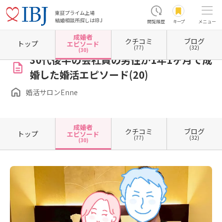
東証プライム上場
結婚相談所探しはIBJ
閲覧履歴
キープ
メニュー
成婚者
クチコミ
ブログ
ホーム
兵庫県の結婚相談所
兵庫県西宮市
婚活サロンEnne
成婚者エピソード一覧
トップ
エピソード
(77)
(32)
(30)
30代後半の会社員の男性が1年1ヶ月で成
婚した婚活エピソード(20)
婚活サロンEnne
成婚者
クチコミ
ブログ
トップ
エピソード
(77)
(32)
(30)