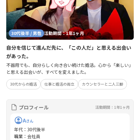
30代後半 / 男性
活動期間：1年1ヶ月
自分を信じて進んだ先に、「この人だ」と思える出会い
があった。
不器用でも、自分らしく向き合い続けた婚活。心から「楽しい」
と思える出会いが、すべてを変えました。
30代からの婚活
仕事と婚活の両立
カウンセラーと二人三脚
プロフィール
活動期間：1年1ヶ月
A
さん
年代
：
30代後半
職業
：
会社員