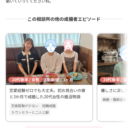
築いていってくださいね。
この相談所の他の成婚者エピソード
20代後半 / 女性
30代後半 / 
活動期間：3ヶ月
恋愛経験ゼロでも大丈夫。初お見合いの彼
優しさに涙した
と3か月で成婚した20代女性の婚活物語
再婚・婚姻歴あ
恋愛経験が少ない
短期成婚
カウンセラーと二人三脚