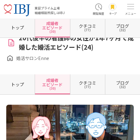
東証プライム上場
結婚相談所探しはIBJ
閲覧履歴
キープ
メニュー
成婚者
クチコミ
ブログ
ホーム
兵庫県の結婚相談所
兵庫県西宮市
婚活サロンEnne
成婚者エピソード一覧
トップ
エピソード
(77)
(32)
(30)
20代後半の看護師の女性が1年7ヶ月で成
婚した婚活エピソード(24)
婚活サロンEnne
成婚者
クチコミ
ブログ
トップ
エピソード
(77)
(32)
(30)