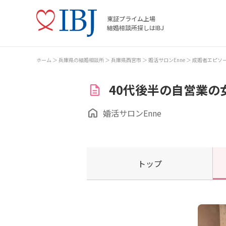
東証プライム上場
結婚相談所探しはIBJ
ホーム
兵庫県の結婚相談所
兵庫県西宮市
婚活サロンEnne
成婚者エピソ
40代後半の自営業の
婚活サロンEnne
トップ