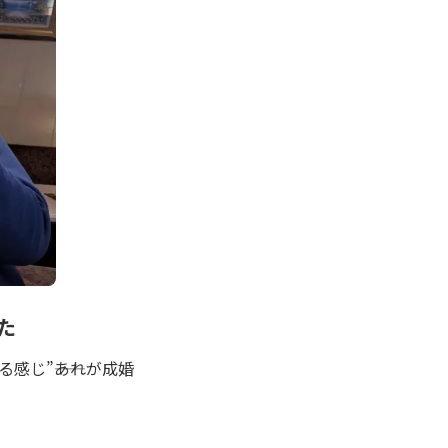
た
感じ”――あれが成婚