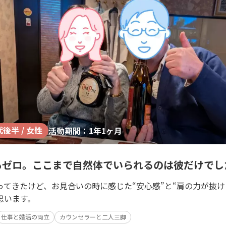
代後半 / 女性
活動期間：1年1ヶ月
もゼロ。ここまで自然体でいられるのは彼だけでし
てきたけど、お見合いの時に感じた“安心感”と“肩の力が抜ける
思います。
仕事と婚活の両立
カウンセラーと二人三脚