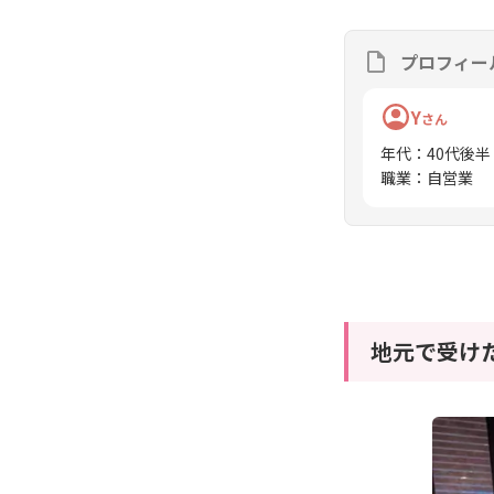
プロフィー
Y
さん
年代
：
40代後半
職業
：
自営業
地元で受け