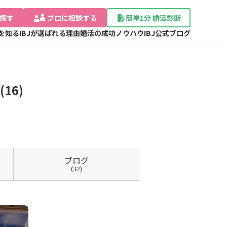
探す
プロに相談する
簡単1分 婚活診断
Jを知る
IBJが選ばれる理由
婚活の成功ノウハウ
IBJ公式ブログ
16)
ブログ
(32)