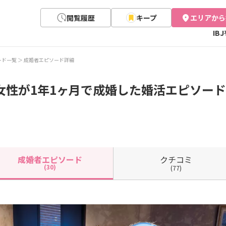
閲覧履歴
キープ
エリアから
IB
ード一覧
成婚者エピソード詳細
女性が1年1ヶ月で成婚した婚活エピソード(
クチコミ
成婚者
エピソード
(30)
(77)