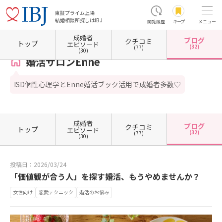
東証プライム上場
結婚相談所探しはIBJ
閲覧履歴
キープ
メニュー
成婚者
ブログ
クチコミ
ホーム
兵庫県の結婚相談所
兵庫県西宮市
婚活サロンEnne
カウンセラーブログ一覧
トップ
エピソード
(32)
(77)
(30)
婚活サロンEnne
ISD個性心理学とEnne婚活ブック活用で成婚者多数♡
成婚者
ブログ
クチコミ
トップ
エピソード
(32)
(77)
(30)
投稿日：2026/03/24
「価値観が合う人」を探す婚活、もうやめませんか？
女性向け
恋愛テクニック
婚活のお悩み