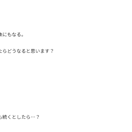
。
象にもなる。
たらどうなると思います？
。
も続くとしたら…？