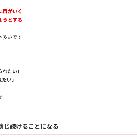
に目がいく
ようとする
ゃ多いです。
られたい」
れたい」
―
を演じ続けることになる