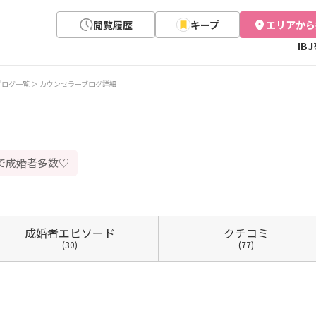
閲覧履歴
キープ
エリアから
IB
ブログ一覧
カウンセラーブログ詳細
用で成婚者多数♡
成婚者
エピソード
クチコミ
(30)
(77)