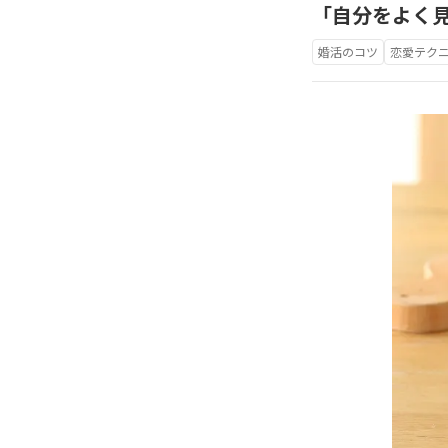
「自分をよく
婚活のコツ
恋愛テク