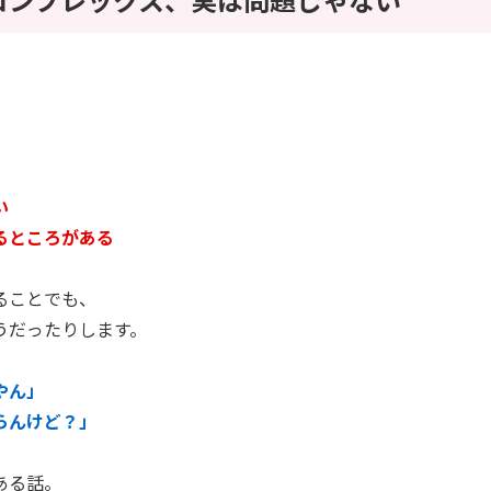
い
るところがある
ることでも、
うだったりします。
やん」
らんけど？」
ある話。