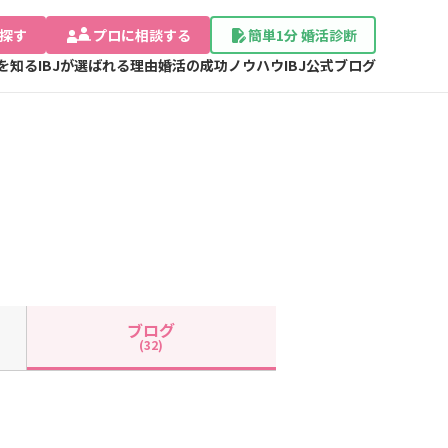
探す
プロに相談する
簡単1分 婚活診断
Jを知る
IBJが選ばれる理由
婚活の成功ノウハウ
IBJ公式ブログ
ブログ
(32)