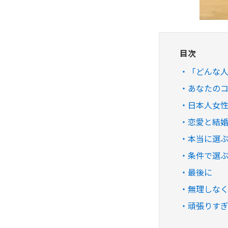
目次
「どんな
あなたの
日本人女
恋愛と結
本当に選
条件で選
最後に
無理しな
頑張りす