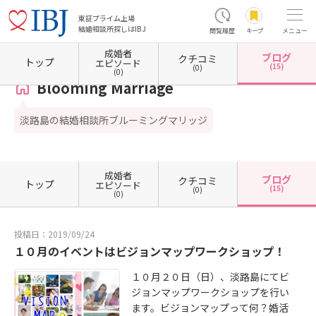
東証プライム上場
結婚相談所探しはIBJ
閲覧履歴
キープ
メニュー
成婚者
ブログ
クチコミ
ホーム
兵庫県の結婚相談所
兵庫県淡路市
Blooming Marriage
カウンセラーブログ一
トップ
エピソード
(15)
(0)
(0)
Blooming Marriage
淡路島の結婚相談所ブルーミングマリッジ
成婚者
ブログ
クチコミ
トップ
エピソード
(15)
(0)
(0)
投稿日：2019/09/24
１０月のイベントはビジョンマップワークショップ！
１０月２０日（日）、淡路島にてビ
ジョンマップワークショップを行い
ます。ビジョンマップって何？婚活