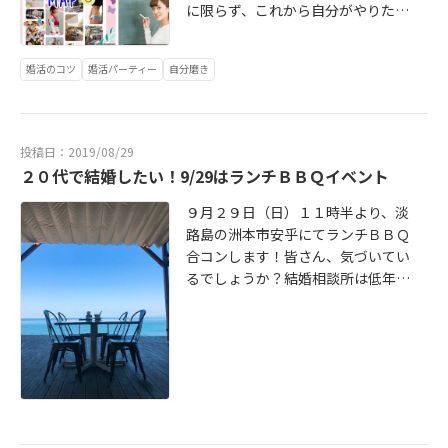
に限らず、これから自分がやりたい
と思っていること、人生の目標など
のテーマを決めて、雑誌などから自
婚活のコツ
婚活パーティー
自分磨き
分が気になるもの、惹かれるイメー
ジの切り抜きを集めます。それを白
い紙に好きにコラージュして貼って
いきます。どの切り抜きをどこに置
投稿日：2019/08/29
くのか、中心に置くのは何か、何と
２０代で結婚したい！9/29はランチＢＢＱイベント
何を隣に置くのか、、、そんなこと
も自由です。この作業は無心になっ
９月２９日（日）１１時半より、淡
てやることで、普段自分があまり向
路島の洲本市安乎にてランチＢＢＱ
き合うことがない、「自分が本当に
合コンします！皆さん、気づいてい
やりたいこと」が見えてきます。最
るでしょうか？結婚相談所は低年齢
後にできたビジョンマップをグルー
化がこの１年でもグッとすすんでい
プでシェアしあいます。「なぜこの
ます。私は毎日兵庫、大阪、京都の
イメージを選んだのか？」「私の目
新規会員をチェックしていますが、
指しているのはこういうこと」と改
女性の２０代がびっくりするほど多
めて言葉にすることで、思考がさら
い！まぁ前から「２０代のうちに結
に整理されます。
婚して、子供も生んで、、、」とい
うのはなんとなく多くの人が思って