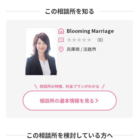
です。私は子供がいるので、子育て
出れる距離。それでいて、自然豊か
どんどん前向きに行動していきまし
にもこののんびりした自然の多い土
この相談所を知る
な場所で生活ができる。私も移住者
ょう。まずは入会前のカウンセリン
地は環境がいいな、と日々感じてい
なのですが、淡路島での結婚＆子育
グから！お問い合わせお待ちしてい
ます。淡路島出身だけど今は島外で
て生活はとってもオススメです！し
ます。
就職している方、田舎暮らしにあこ
Blooming Marriage
かも先輩移住者がたくさんいるので
がれているけど都会にすぐ出れる距
外からでも入りやすい場所ですし、
（0）
離がいいという方、淡路島で婚活し
先輩移住者のコミュニティがあるの
兵庫県 / 淡路市
ませんか？今は島外にお住まいで
で知らない土地とはいえすぐに友達
も、BloomingMarriageは舞子、明
が増えます。これを読んで淡路島の
石周辺まで出張いたします。ぜひお
結婚に興味が出た方は、まず淡路島
問い合わせください！
をもっと知っていただくのもいいか
もしれません。NPOの移住相談窓口
もありますので、そこで実際の生活
相談所の特徴、料金プランがわかる
をもっとご紹介できます。淡路島の
相談所の基本情報を見る
自然に囲まれて結婚生活を始めてみ
ませんか？
この相談所を検討している方へ