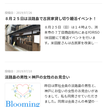
す！」とのこと。そう！まさに！！
和ませて、自社会員さんのいいとこ
淡路島は「ちょうどいい移住生活」
ろをアピールできたらな、と思いま
投稿日：2019/07/26
が叶う場所なのです。理由は３つ。
す。今回も、お相手の女性たちにな
８月２５日は淡路島で古民家貸し切り婚活イベント！
①神戸や明石が近くて、通勤県内。
ぜかとても感謝されました。弊社会
②海と緑に毎日癒される。③移住し
員も無事に交際に進めてよかったよ
８月２５日（日）は１４時より、洲
てくる方も多いので、歓迎ムード。
かった。交際とはいっても、まだ２
本市の７丁目商店街内にあるYORISO
カウンセラー、池田も移住組です！
回目に会うチャンスをいただけただ
I米田屋にて婚活イベントを行いま
神戸や明石で頑張って婚活している
け、一度一度のデートを大切に、そ
す。米田屋さんは古民家を改装した
方、淡路島に目を向けてみません
して私も気合をぬかずサポートして
とってもすてきなおうちなんです。
か？ブルマリでは出張カウンセリン
まいります！
この古民家を貸し切りで婚活イベン
グも行っています！
トを行います！対象は男性：３０～
３９歳くらい女性：２７～３６歳く
らい。３対３～５対５の少人数制。
投稿日：2019/07/10
すでに島内、島外両方からお申し込
淡路島の男性×神戸の女性のお見合い
みをいただいています。淡路島内で
出会いたい方。淡路島に興味がある
昨日は弊社会員の淡路島の男性と、
方。田舎暮らしをしたい方。 淡路島
神戸にお住いの女性のお見合いがあ
は、結婚して子育てするには最高の
りまして、私も同席させていただき
環境です。カウンセラーの池田も移
ました。同席は会員さんの希望の合
住組。毎日島の自然に感動していま
わせていますが、初めてのお見合い