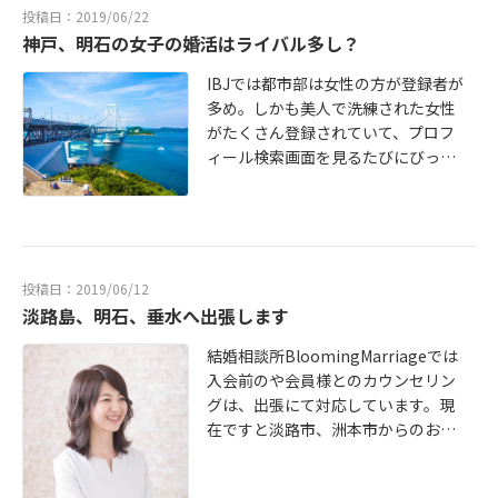
る、、、という方はぜひパーティー
ませんか？もちろん島内同士の結婚
投稿日：2019/06/22
から参加してみてください。送迎は
も応援しています！
神戸、明石の女子の婚活はライバル多し？
ありませんが島外からの参加も大歓
迎！すでに参加申し込みされている
IBJでは都市部は女性の方が登録者が
方の中には島外の女性も。ぜひお待
多め。しかも美人で洗練された女性
ちしています！お申し込みはHPか
がたくさん登録されていて、プロフ
ら！
ィール検索画面を見るたびにびっく
り。でも、女性が多いのでどうして
もライバルが多くてお見合いが成立
しにくい、という問題が。もちろん
お見合いが成立しなければ交際に進
むこともできない。。。ここで、少
投稿日：2019/06/12
し視点を変えるだけでチャンスが広
淡路島、明石、垂水へ出張します
がる可能性があります！たとえばこ
ちらの結婚相談所BloomingMarriag
結婚相談所BloomingMarriageでは
eがあるのは淡路島。淡路島のIBJで
入会前のや会員様とのカウンセリン
の登録者は男性の方が多いんです。
グは、出張にて対応しています。現
ということは、神戸、明石ではなか
在ですと淡路市、洲本市からのお問
なかお見合いが成立しない女性も淡
い合わせや会員様が多く、なるべく
路島の男性とであれば可能性が高く
お近くの話しやすいカフェでお会い