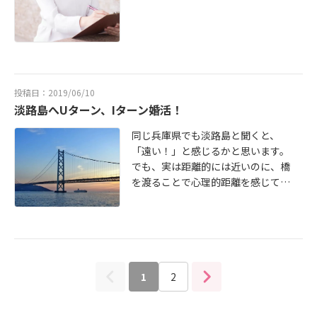
なるはず！実際、島内にいる方は結
しています。淡路島の結婚相談所な
婚後も島内に暮らすことを希望して
んて遠くて行けない！と思われるか
いる方が多く、でも島内の女性に限
もしれませんが、明石や垂水でした
定してしまうと人数が少ないため、
ら出張可能です♪そもそもカウンセ
島外からでも来てくれる方を探して
リングって必要なの！？と思われる
いるんです。これを読んでいる方
方もいらっしゃるかもしれません。
投稿日：2019/06/10
は、「でも淡路島に住むのはちょっ
入会前はこんなお話をしています↓
淡路島へUターン、Iターン婚活！
と、、、」と思われるかもしれませ
①現在の婚活状況をお聞きする。②
ん。淡路島は広いのでどこに住むの
お相手の希望条件をお聞きする。③
同じ兵庫県でも淡路島と聞くと、
かにもよりますが、私が住んでいる
結婚相談所のサービスを説明する。
「遠い！」と感じるかと思います。
場所（淡路市）の最寄りのバス停か
④雑談（お仕事や趣味のことを聞い
でも、実は距離的には近いのに、橋
らなら三宮へはバスで４５分。明石
ています）そして入会後は、本当に
を渡ることで心理的距離を感じてい
なら３０分！これを言うと皆にびっ
人それぞれです。なかなか自分から
る方が多いだけなんです。カウンセ
くりされるのですが、けっこう近い
お申し込みができない人には、じっ
ラー・池田は淡路市に住んでいます
んですよね。私の夫も加古川まで通
くり話を聞いて何がブロックになっ
が、神戸の舞子駅まで出るには徒歩
勤しています。それであれば結婚後
ているのかを理解して行動できるよ
＋バスで３７分。車なら３０分程度
も今のお仕事を続けることも可能か
う、背中を押したり。お見合いがな
です。実際、私の夫も毎日加古川ま
もしれませんし、看護師や介護士、
かなか成立しない人にはアドバイス
で１時間で通勤しています。バスは
1
2
保育士などはもちろん島内でもお仕
をしたり。婚活は思っている以上
確実に座れますし、ゆったり海と橋
事が可能。（むしろ足りない）買い
に、思い通りにはいきません。そこ
を眺めて通勤。帰りの夜景もきれい
物に行きたいと思った時には気軽に
でプロのアドバイスを活かしつつ、