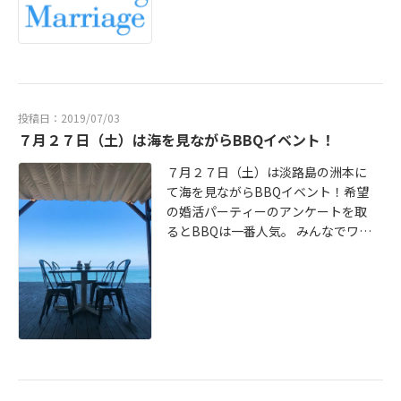
す。ぜひご参加をお待ちしていま
や、人見知りの方には同席もオスス
す。お申し込みはＨＰから！
メです！女性のプロフィールには
「田舎暮らしに興味がある」とのこ
とで、弊社の淡路島在住の会員さん
とうまくニーズが一致したようで
す。緊張と人見知りで言葉に詰まる
投稿日：2019/07/03
お二人でしたが、お会いできた嬉し
７月２７日（土）は海を見ながらBBQイベント！
さと、ニコニコと相手を受け入れる
７月２７日（土）は淡路島の洲本に
姿勢で、常にお見合いは和やかなも
て海を見ながらBBQイベント！希望
のでした。無事交際に進んで、私も
の婚活パーティーのアンケートを取
とても嬉しかったです！淡路島とい
るとBBQは一番人気。 みんなでワイ
ってもこちらの会員さんがお住いの
ワイ準備をしたり食べたりすると、
場所から三宮までは車で４５分くら
「しゃべらなきゃ！」という変な緊
い。明石へもあまり変わりません。
張もしないですし今回の会場は開放
実は淡路島って近いんです。ゆった
的な空間で海をみながらのんびり。
りとした環境で結婚、子育てをして
カウンセラーである私も一緒に参加
いきたいなら本当にオススメの場所
しますので、ひとりひとり放置する
です。カウンセラーである池田もこ
こともありません。結婚相談所は気
の土地の魅力にひかれて家族で移住
になるけど、敷居が高くて悩んでい
しました。ぜひ淡路島で結婚してみ