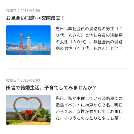
いるラインではありますが、その選
択肢として結婚相談所というのは
投稿日：2019/08/09
「まだ早い」と多くの人が思ってい
お見合い同席-->交際成立！
ました。ですが、最近は違うんで
す。男性も女性も５歳くらいずつ平
先日は弊社会員の淡路島の男性（４
均が若返っている印象があります
０代、Ａさん）と他社会員の淡路島
ね。そして、２０代のうちに結婚相
の女性（３０代）、弊社会員の淡路
談所で婚活を始めた方が、３０代で
島の男性（４０代、Ｂさん）と他社
始めるよりも早く成婚できるという
会員の神戸の女性（４０代）のお見
データもあります。だから、２０代
合いがあり、どちらも同席させてい
の方でも真剣に結婚したいのであれ
ただきました。今までお相手の相談
ば、早く婚活を始めることをお勧め
所の方で同席しているのは見たこと
投稿日：2019/08/03
します。でも、結婚相談所は敷居が
ありませんが、ブルマリでは同席も
田舎で結婚生活、子育てしてみませんか？
高い、、、という方、まず婚活イベ
オススメですよ。男性会員の方も、
ントにきてみませんか？いい人がい
私にはすごく普通にリラックスして
先日、私が主催している淡路島での
れば何よりだし、婚活の相談にもの
話すのに、お見合い相手の前では
婚活イベントに神戸から２名、明石
ります！詳細、お申し込みはＨＰよ
「シャキーン」と固まってしまって
から２名、女性が参加してくれまし
りどうぞ！ https://blooming-marr
うまく話せないことも。名前の紹介
た。そのうちのひとりと少しお話し
iage.com/archives/party/20 代で結
以降、話題が続かないこともありま
する機会があったのですが、「淡路
婚したい%ef%bc%81海辺のbbq婚
す。お相手の方も緊張していること
島とか、田舎で子育てしたいんで
活パーティー
が多いので、少しでも場の雰囲気を