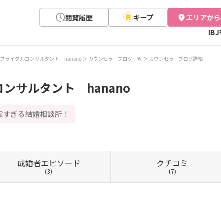
閲覧履歴
キープ
エリアから
IB
ブライダルコンサルタント hanano
カウンセラーブログ一覧
カウンセラーブログ詳細
ンサルタント hanano
実すぎる結婚相談所！
成婚者
エピソード
クチコミ
(3)
(7)