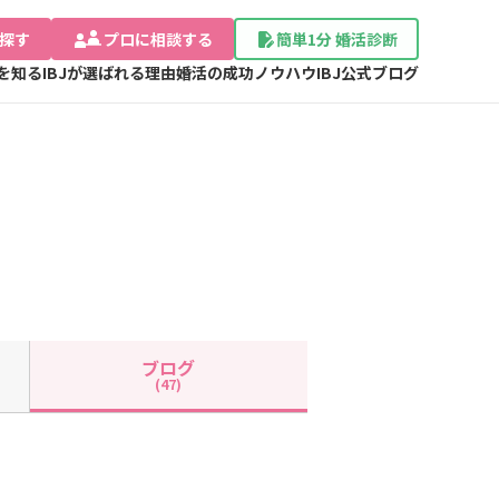
探す
プロに相談する
簡単1分 婚活診断
Jを知る
IBJが選ばれる理由
婚活の成功ノウハウ
IBJ公式ブログ
ブログ
(47)