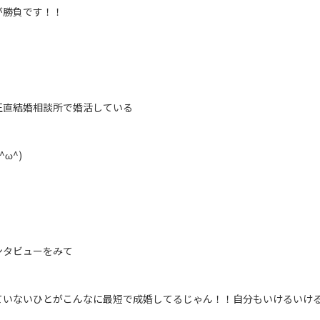
が勝負です！！
正直結婚相談所で婚活している
ω^)
ンタビューをみて
ていないひとがこんなに最短で成婚してるじゃん！！自分もいけるいけ