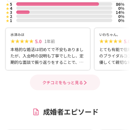
5
86%
★
4
0%
★
3
14%
★
2
0%
★
1
0%
★
水津みほ
いわちゃん。
5.0
5.
1年前
本格的な婚活は初めてで不安もありまし
とても有能で信
たが、入会時の説明も丁寧でしたし、定
のブライダルコ
期的な面談で振り返りをすることで、自
優しくて親切な
信を持って最後まで活動をすることがで
人と巡り逢わせ
きました。カウンセラーの方に何でも気
縁がありますよ
軽に相談ができたことが心強かったで
クチコミをもっと見る
す！ しっかりアドバイスを受けながら活
動したい人にオススメです！
成婚者エピソード