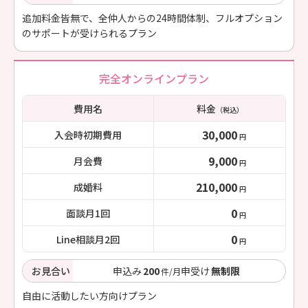
追加料金皆無で、全仲人からの24時間体制、フルオプション
のサポートが受けられるプラン
完全オンラインプラン
費用名
料金
（税込）
30,000
入会時初期費用
円
9,000
月会費
円
210,000
成婚料
円
0
面談月1回
円
0
Line相談月2回
円
お見合い
申込み
200
申受け
無制限
件/月
自由に活動したい方向けプラン