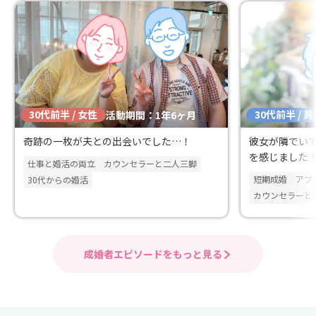
30代前半 / 女性
30代前半 / 
活動期間：1年6ヶ月
奇跡の一枚が夫との出会いでした…！
彼女が隣でい
を感じました
仕事と婚活の両立
カウンセラーと二人三脚
短期成婚
アプ
30代からの婚活
カウンセラーと
成婚者エピソードをもっと見る