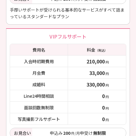
手厚いサポートが受けられる基本的なサービスがすべて詰ま
っているスタンダードなプラン
VIPフルサポート
費用名
料金
（税込）
210,000
入会時初期費用
円
33,000
月会費
円
330,000
成婚料
円
0
Line24時間相談
円
0
面談回数無制限
円
0
写真撮影フルサポート
円
お見合い
申込み
200
申受け
無制限
件/月