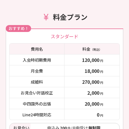
料金プラン
おすすめ！
スタンダード
費用名
料金
（税込）
120,000
入会時初期費用
円
18,000
月会費
円
270,000
成婚料
円
2,000
お見合い対話校正
円
20,000
中四国外の出張
円
0
Line24時間対応
円
お見合い
申込み
200
申受け
無制限
件/月