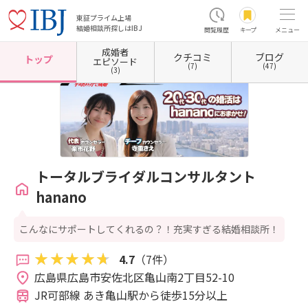
東証プライム上場
結婚相談所探しはIBJ
閲覧履歴
キープ
メニュー
成婚者
クチコミ
ブログ
ホーム
広島県の結婚相談所
広島県広島市
広島県広島市安佐北区
トータルブライダルコ
トップ
エピソード
(7)
(47)
(3)
トータルブライダルコンサルタント
hanano
こんなにサポートしてくれるの？！充実すぎる結婚相談所！
4.7
（7件）
広島県広島市安佐北区亀山南2丁目52-10 
JR可部線 あき亀山駅から徒歩15分以上