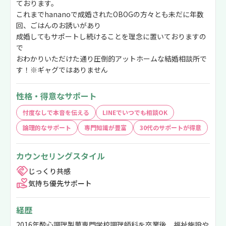
ております。
これまでhananoで成婚されたOBOGの方々とも未だに年数
回、ごはんのお誘いがあり
成婚してもサポートし続けることを理念に置いておりますの
で
おわかりいただけた通り圧倒的アットホームな結婚相談所で
す！※ギャグではありません
性格・得意なサポート
忖度なしで本音を伝える
LINEでいつでも相談OK
論理的なサポート
専門知識が豊富
30代のサポートが得意
カウンセリングスタイル
じっくり共感
気持ち優先サポート
経歴
2016年酔心調理製菓専門学校調理師科を卒業後、福祉施設や