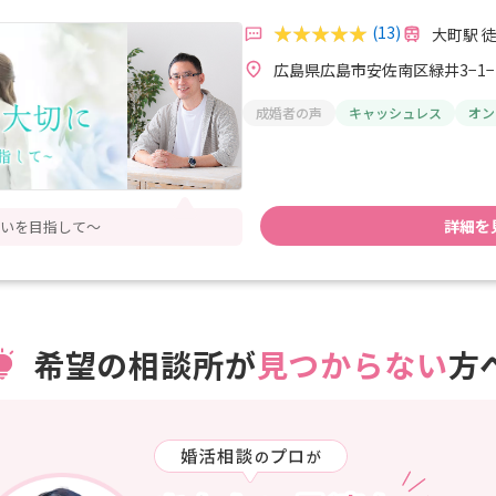
(13)
大町駅 徒
広島県広島市安佐南区緑井3−1−1
成婚者の声
キャッシュレス
オン
詳細を
会いを目指して〜
希望の相談所が
見つからない
方