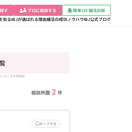
探す
プロに相談する
簡単1分 婚活診断
Jを知る
IBJが選ばれる理由
婚活の成功ノウハウ
IBJ公式ブログ
覧
談所における市場調査）
2
相談所数
件
キープする