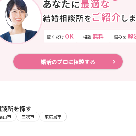
OK
無料
解
聞くだけ
相談
悩みを
婚活のプロに相談する
相談所を探す
福山市
三次市
東広島市