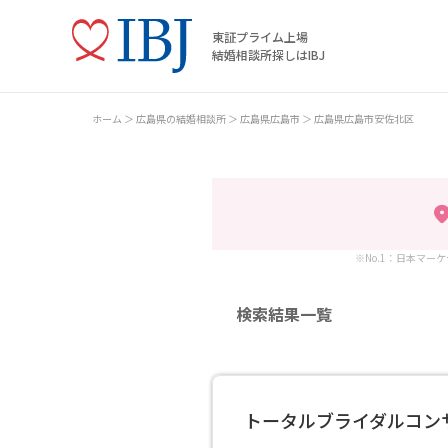
東証プライム上場
結婚相談所探しはIBJ
ホーム
広島県の結婚相談所
広島県広島市
広島県広島市安佐北区
※No.1：日本マー
検索結果一覧
トータルブライダルコンサ