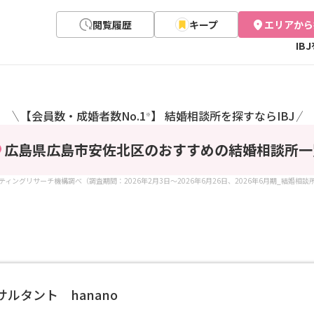
閲覧履歴
キープ
エリアから
IB
【会員数・成婚者数No.1
】 結婚相談所を探すならIBJ
＼
／
※
広島県広島市安佐北区のおすすめの結婚相談所
一
ケティングリサーチ機構調べ（調査期間：2026年2月3日～2026年6月26日、2026年6月期_結婚相
ルタント hanano