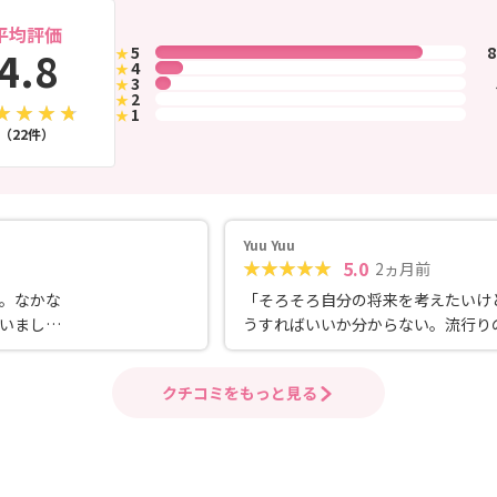
平均評価
4.8
5
★
4
★
3
★
2
★
1
★
（22件）
Yuu Yuu
5.0
2ヵ月前
。なかな
「そろそろ自分の将来を考えたいけ
いました
うすればいいか分からない。流行り
お話しを
ッチングアプリは少し不安……」 そ
おすこと
私にいつも寄り添い、しっかりとサ
クチコミをもっと見る
ね前向き
トしてくださった幸和さんには心か
心しまし
謝しております。 迷った時は客観的なア
りがとう
ドバイスを、 不安になった時はあた
く前向きな言葉を沢山頂き、大変心
ったです。 おかげさまで素晴らしい方と