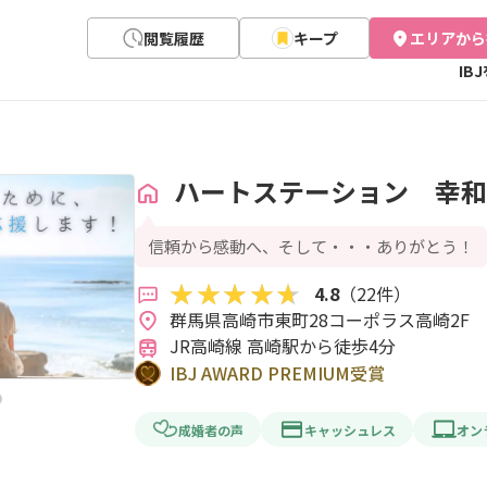
閲覧履歴
キープ
エリアから
IB
ハートステーション 幸和
信頼から感動へ、そして・・・ありがとう！
4.8
（22件）
群馬県高崎市東町28コーポラス高崎2F 
JR高崎線 高崎駅から徒歩4分
IBJ AWARD PREMIUM受賞
成婚者の声
キャッシュレス
オン