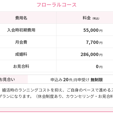
フローラルコース
費用名
料金
（税込）
55,000
入会時初期費用
円
7,700
月会費
円
286,000
成婚料
円
0
お見合料
円
20
お見合い
申込み
申受け
無制限
件/月
、婚活時のランニングコストを抑え、ご自身のペースで進める
プランになります。（休会制度あり、カウンセリング・お見合