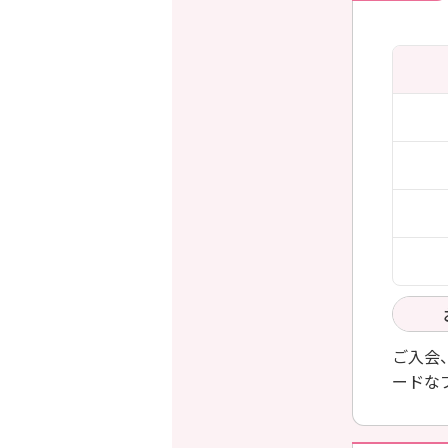
ご入会
ードな