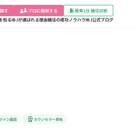
探す
プロに相談する
簡単1分 婚活診断
Jを知る
IBJが選ばれる理由
婚活の成功ノウハウ
IBJ公式ブログ
ライン面談
カウンセラー資格