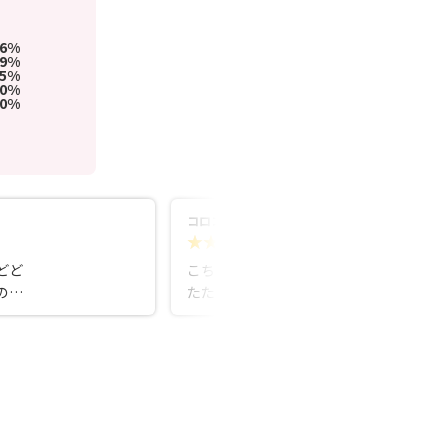
86%
9%
5%
0%
0%
コロコロ
5.0
2ヵ月前
どど
こちらで夫と出会い、結婚しました。あ
のマ
たたかな雰囲気で、かしこまらずに気軽
んな
に伺える相談所です。 家族の友人が良い
ポー
御縁に恵まれたと聞き、キャンペーン中
ら感
だったのもあって入会してみようと思い
ました。最初に伺ったときは、なかなか
たか
身近で無い場所に緊張していましたが、
強か
カウンセラーさん方のアットホームさに
安心したのを覚えています。 伺った際