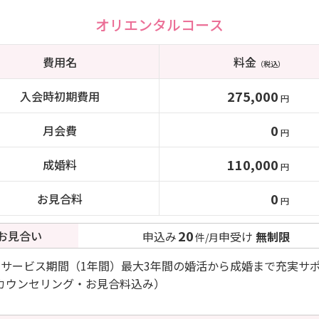
オリエンタルコース
費用名
料金
（税込）
275,000
入会時初期費用
円
0
月会費
円
110,000
成婚料
円
0
お見合料
円
20
お見合い
申込み
申受け
無制限
件/月
＋サービス期間（1年間）最大3年間の婚活から成婚まで充実サ
カウンセリング・お見合料込み）