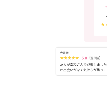
大井茜
5.0
3週間前
友人が幸和さんで成婚しました
か出会いがなく気持ちが焦って
が幸和さんの落ち着いた環境で
聞いていただき自分を見つめな
ができたそうです。お見合い重
になり幸せな姿をみてほんと安
た。素敵な出会いをいただきあ
ございました！