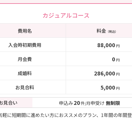
カジュアルコース
費用名
料金
（税込）
88,000
入会時初期費用
円
0
月会費
円
286,000
成婚料
円
5,000
お見合料
円
20
お見合い
申込み
申受け
無制限
件/月
気軽に短期間に進めたい方におススメのプラン、1年間の年間