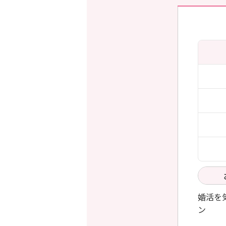
婚活を
ン