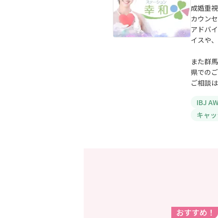
成婚重視
カウンセ
アドバイ
イスや、
また群馬
県でのご
ご相談は
IBJ 
キャッ
おすすめ！