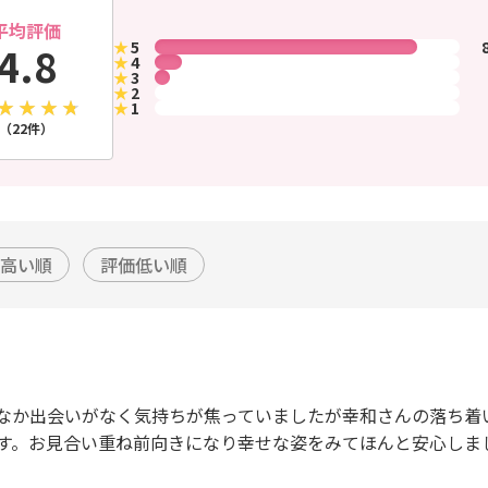
平均評価
★
5
4.8
★
4
★
3
★
2
★
1
（22件）
高い順
評価低い順
なか出会いがなく気持ちが焦っていましたが幸和さんの落ち着
す。お見合い重ね前向きになり幸せな姿をみてほんと安心しま