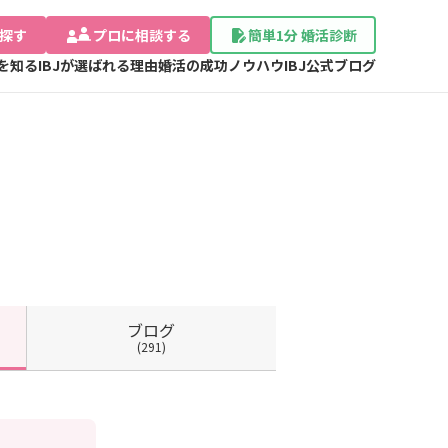
探す
プロに相談する
簡単1分 婚活診断
Jを知る
IBJが選ばれる理由
婚活の成功ノウハウ
IBJ公式ブログ
ブログ
(291)