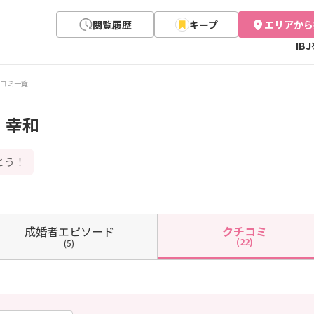
閲覧履歴
キープ
エリアから
IB
コミ一覧
 幸和
とう！
成婚者
エピソード
クチコミ
(22)
(5)