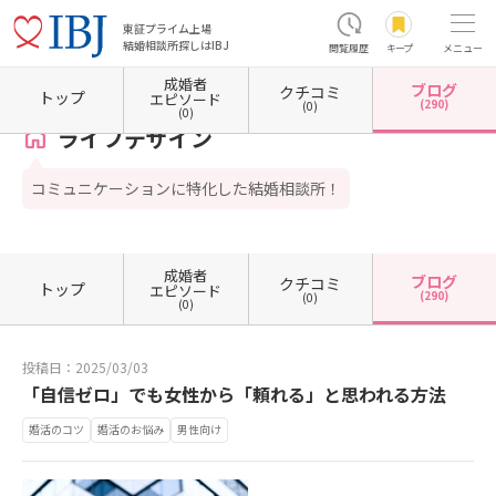
東証プライム上場
結婚相談所探しはIBJ
閲覧履歴
キープ
メニュー
成婚者
ブログ
クチコミ
ホーム
群馬県の結婚相談所
群馬県太田市
ライフデザイン
カウンセラーブログ一覧
トップ
エピソード
(290)
(0)
(0)
ライフデザイン
コミュニケーションに特化した結婚相談所！
成婚者
ブログ
クチコミ
トップ
エピソード
(290)
(0)
(0)
投稿日：2025/03/03
「自信ゼロ」でも女性から「頼れる」と思われる方法
婚活のコツ
婚活のお悩み
男性向け