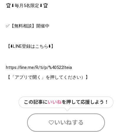
🏆⬇︎毎月5名限定⬇︎🏆
✅【無料相談】開催中
【⬇️
LINE
登録はこちら⬇️】
https://line.me/R/ti/p/%40522lteia
【「アプリで開く」を押してください）】
この記事に
いいね
を押して応援しよう！
いいねする