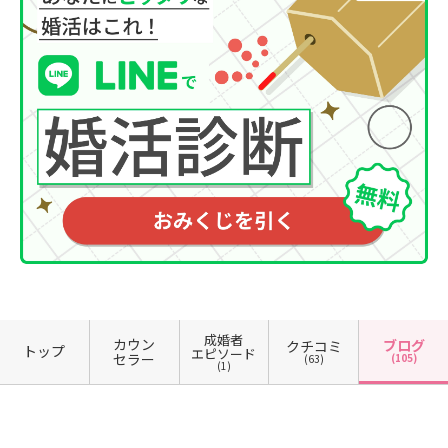
成婚者
カウン
ブログ
クチコミ
トップ
エピソード
セラー
(105)
(63)
(1)