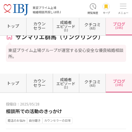
東証プライム上場
結婚相談所探しはIBJ
閲覧履歴
キープ
メニュー
成婚者
カウン
ブログ
クチコミ
ホーム
群馬県の結婚相談所
群馬県伊勢崎市
サンマリエ群馬（リンクリンク）
カウン
トップ
エピソード
セラー
(105)
(63)
(1)
サンマリエ群馬（リンクリンク）
東証プライム上場グループが運営する安心安全な優良結婚相談
所。
成婚者
カウン
ブログ
クチコミ
トップ
エピソード
セラー
(105)
(63)
(1)
投稿日：2025/05/28
相談所での活動のきっかけ
婚活のお悩み
自分磨き
カウンセラーの日常