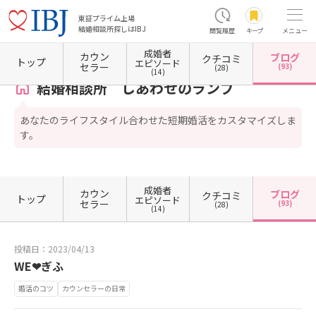
東証プライム上場
結婚相談所探しはIBJ
閲覧履歴
キープ
メニュー
成婚者
カウン
ブログ
クチコミ
ホーム
岐阜県の結婚相談所
岐阜県瑞穂市
結婚相談所 しあわせのランプ
カウンセラ
トップ
エピソード
セラー
(93)
(28)
(14)
結婚相談所 しあわせのランプ
あなたのライフスタイル合わせた短期婚活をカスタマイズしま
す。
成婚者
カウン
ブログ
クチコミ
トップ
エピソード
セラー
(93)
(28)
(14)
投稿日：2023/04/13
WE❤︎ぎふ
婚活のコツ
カウンセラーの日常