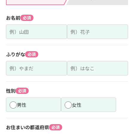
お名前
必須
ふりがな
必須
性別
必須
男性
女性
お住まいの都道府県
必須