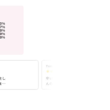
93%
7%
0%
0%
0%
Tomohiro
5.0
1年前
をし
辛い時もありましたが、カウンセラーさ
まで
んのお陰で一歩前に進む事が出来まし
色々
た。ありがとうございました。
Eで気
た内
で