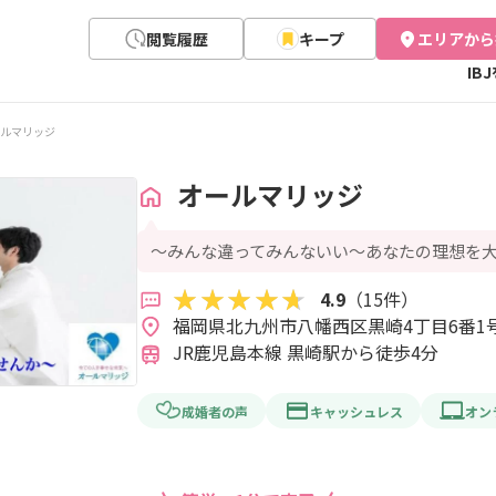
閲覧履歴
キープ
エリアから
IB
ルマリッジ
オールマリッジ
～みんな違ってみんないい～あなたの理想を
4.9
（15件）
JR鹿児島本線 黒崎駅から徒歩4分
成婚者の声
キャッシュレス
オン