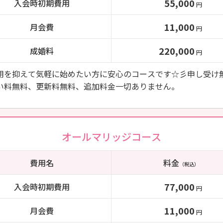
55,000
入会時初期費用
円
11,000
月会費
円
220,000
成婚料
円
用を抑えて気軽に始めたい方に安心のコースです☆彡申し受け
い料無料、更新料無料、追加料金一切ありません。
オールマリッジコース
費用名
料金
（税込）
77,000
入会時初期費用
円
11,000
月会費
円