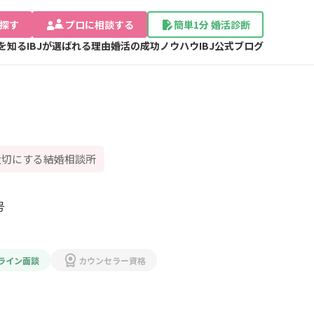
探す
プロに相談する
簡単1分 婚活診断
Jを知る
IBJが選ばれる理由
婚活の成功ノウハウ
IBJ公式ブログ
大切にする結婚相談所
福岡県北九州市八幡西区黒崎4丁目6番1号 
ライン面談
カウンセラー資格