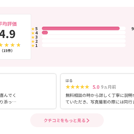
平均評価
4.9
5
★
4
★
3
★
2
★
1
★
（15件）
はる
5.0
9ヵ月前
喜んでく
無料相談の時から詳しく丁寧に説明
り添って
ていただき、写真撮影の際には同行
所です。
してくれ、どの写真が良いかなども
と提案をしてくださいました。 LIN
クチコミをもっと見る
軽に相談もでき、その都度寄り添っ
容を返していただきありがたかった