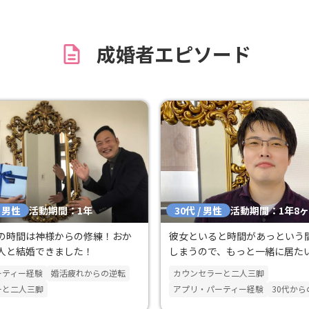
す。活動は今からですが、頑張りた
思います！！
成婚者エピソード
/ 男性
30代 / 男性
活動期間：1年
活動期間：1年8
の時間は神様からの修練！おか
彼女といると時間があっという
人と結婚できました！
しまうので、もっと一緒に居た
うようになりました。
ーティー経験
婚活疲れからの逆転
カウンセラーと二人三脚
ーと二人三脚
アプリ・パーティー経験
30代から