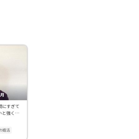
いと
ヶ月
間にすぎて
いと強く思
の婚活