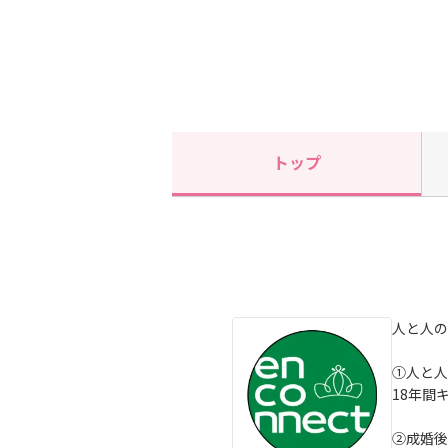
トップ
人と人の
①人と人
18年間
②成婚後