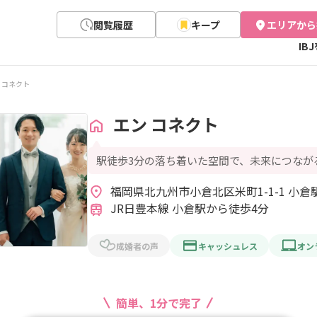
閲覧履歴
キープ
エリアから
IB
 コネクト
エン コネクト
駅徒歩3分の落ち着いた空間で、未来につなが
JR日豊本線 小倉駅から徒歩4分
成婚者の声
キャッシュレス
オン
簡単、1分で完了