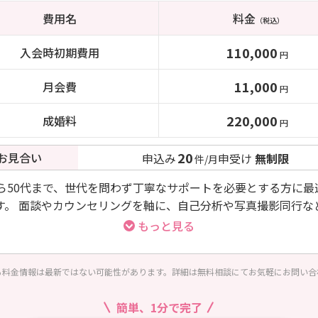
費用名
料金
（税込）
110,000
入会時初期費用
円
11,000
月会費
円
220,000
成婚料
円
20
お見合い
申込み
申受け
無制限
件/月
から50代まで、世代を問わず丁寧なサポートを必要とする方に最
す。 面談やカウンセリングを軸に、自己分析や写真撮影同行な
特性を最大化するためのプロセスを重視しています。
もっと見る
る料金情報は最新ではない可能性があります。詳細は無料相談にてお気軽にお問い合
簡単、1分で完了