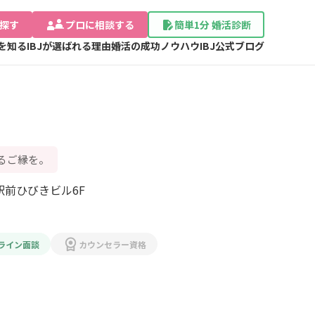
探す
プロに相談する
簡単1分 婚活診断
Jを知る
IBJが選ばれる理由
婚活の成功ノウハウ
IBJ公式ブログ
るご縁を。
福岡県北九州市小倉北区米町1-1-1 小倉駅前ひびきビル6F 
ライン面談
カウンセラー資格