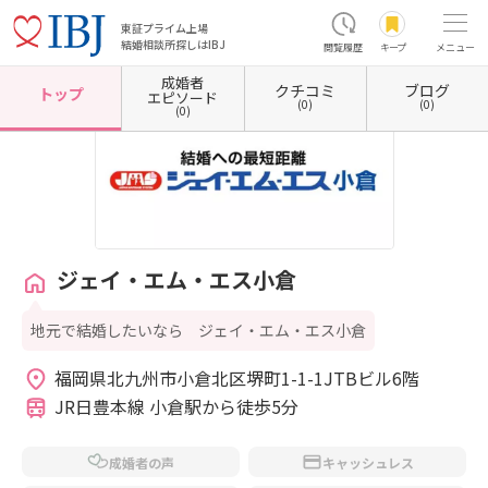
東証プライム上場
結婚相談所探しはIBJ
閲覧履歴
キープ
メニュー
成婚者
クチコミ
ブログ
ホーム
福岡県の結婚相談所
福岡県北九州市
福岡県北九州市小倉北区
ジェイ・エム・
トップ
エピソード
(0)
(0)
(0)
ジェイ・エム・エス小倉
地元で結婚したいなら ジェイ・エム・エス小倉
福岡県北九州市小倉北区堺町1-1-1JTBビル6階 
JR日豊本線 小倉駅から徒歩5分
成婚者の声
キャッシュレス