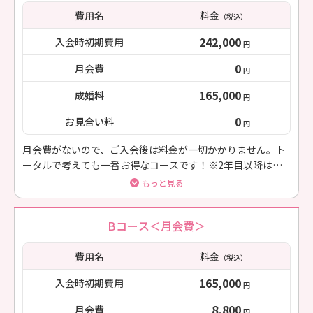
費用名
料金
（税込）
242,000
入会時初期費用
円
0
月会費
円
165,000
成婚料
円
0
お見合い料
円
月会費がないので、ご入会後は料金が一切かかりません。ト
ータルで考えても一番お得なコースです！※2年目以降は更
新料が発生します。
もっと見る
Bコース＜月会費＞
費用名
料金
（税込）
165,000
入会時初期費用
円
8,800
月会費
円