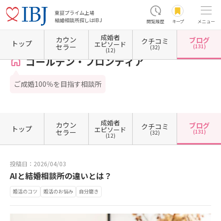
東証プライム上場
結婚相談所探しはIBJ
閲覧履歴
キープ
メニュー
成婚者
カウン
ブログ
クチコミ
ホーム
福井県の結婚相談所
福井県福井市
ゴールデン・フロンティア
カウンセラーブ
トップ
エピソード
セラー
(131)
(32)
(12)
ゴールデン・フロンティア
ご成婚100％を目指す相談所
成婚者
カウン
ブログ
クチコミ
トップ
エピソード
セラー
(131)
(32)
(12)
投稿日：2026/04/03
AIと結婚相談所の違いとは？
婚活のコツ
婚活のお悩み
自分磨き