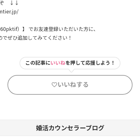
うぞ ↓↓
ntier.jp/
60pktif）】 でお友達登録いただいた方に、
のでぜひ追加してみてください！
この記事に
いいね
を押して応援しよう！
いいねする
婚活カウンセラーブログ