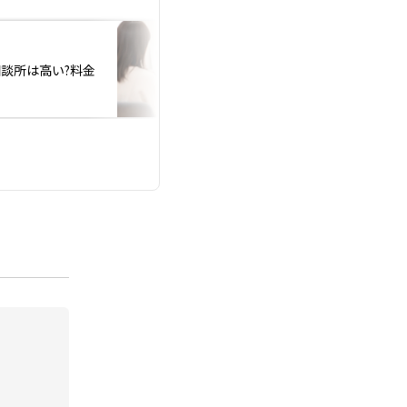
投稿日：2026.06.03
談所は高い?料金
なぜか結婚が遠のい
？