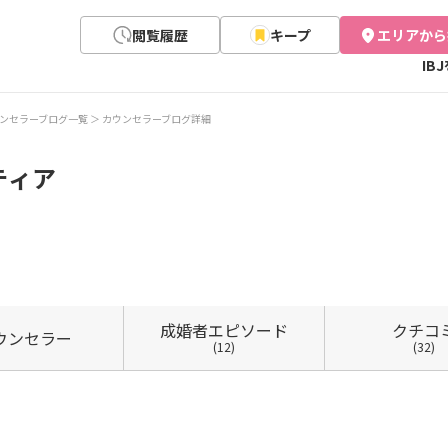
閲覧履歴
キープ
エリアから
IB
ンセラーブログ一覧
カウンセラーブログ詳細
ティア
成婚者
エピソード
クチコ
ウン
セラー
(12)
(32)