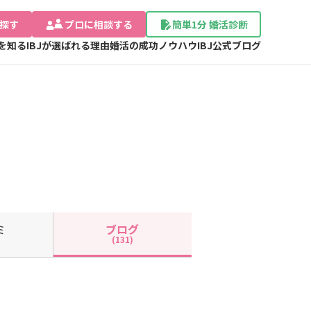
探す
プロに相談する
簡単1分 婚活診断
Jを知る
IBJが選ばれる理由
婚活の成功ノウハウ
IBJ公式ブログ
ミ
ブログ
(131)