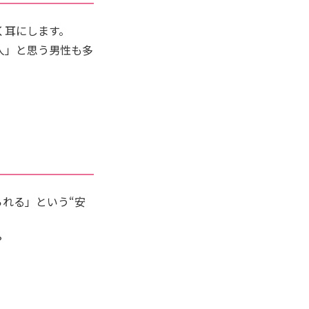
く耳にします。
人」と思う男性も多
られる」という“安
？