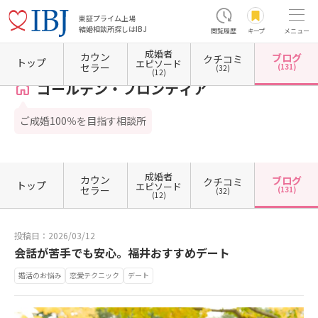
東証プライム上場
結婚相談所探しはIBJ
閲覧履歴
キープ
メニュー
成婚者
カウン
ブログ
クチコミ
ホーム
福井県の結婚相談所
福井県福井市
ゴールデン・フロンティア
カウンセラーブ
トップ
エピソード
セラー
(131)
(32)
(12)
ゴールデン・フロンティア
ご成婚100％を目指す相談所
成婚者
カウン
ブログ
クチコミ
トップ
エピソード
セラー
(131)
(32)
(12)
投稿日：2026/03/12
会話が苦手でも安心。福井おすすめデート
婚活のお悩み
恋愛テクニック
デート