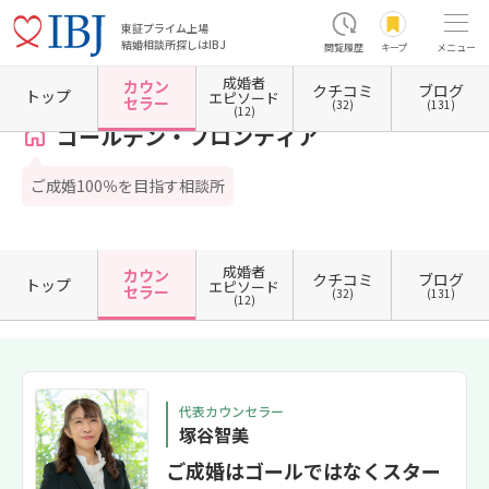
東証プライム上場
結婚相談所探しはIBJ
閲覧履歴
キープ
メニュー
成婚者
カウン
クチコミ
ブログ
ホーム
福井県の結婚相談所
福井県福井市
ゴールデン・フロンティア
カウンセラー一
トップ
エピソード
セラー
(32)
(131)
(12)
ゴールデン・フロンティア
ご成婚100％を目指す相談所
成婚者
カウン
クチコミ
ブログ
トップ
エピソード
セラー
(32)
(131)
(12)
代表カウンセラー
塚谷智美
ご成婚はゴールではなくスター